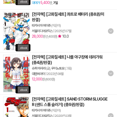
5,400
대여가
원,
7일
[전자책] [고화질세트] 콰트로 배터리 (총8권/미
완결)
타카시마 에이쥬
(지은이)
서울미디어코믹스
|
2025년 07월
28,000
10.0
원 (1,400원)
[전자책] [고화질세트] 나를 야구장에 데려가줘
(총4권/완결)
슈퍼 마사라
(글),
우미노토모
(그림)
대원씨아이
|
2022년 08월
12,000
원 (600원)
[전자책] [고화질세트] SAND STORM SLUGGE
R (샌드 스톰 슬러거) (총9권/완결)
타카시마 에이쥬
(지은이)
서울미디어코믹스
|
2020년 03월