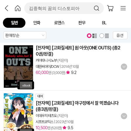
일반
만화
로맨스
판무
BL
옵션
[전자책] [고화질세트] 원 아웃(ONE OUTS) (총2
0권/완결)
카이타니 시노부
(지은이)
대원씨아이/DCW
|
2014년 10월
60,000
9.2
원 (3,000원)
대여
[전자책] [고화질세트] 야구장에서 잘 먹겠습니다
(총3권/완결)
이데우치 테츠오
(지은이)
시프트코믹스
|
2023년 10월
10,500
9.5
원 (520원)