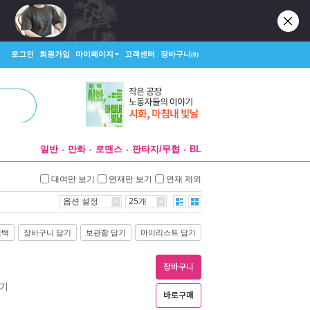
로그인
회원가입
마이페이지
고객센터
장바구니
(0)
일반
만화
로맨스
판타지/무협
BL
대여만 보기
연재만 보기
연재 제외
옵션 설정
25개
선택
장바구니 담기
보관함 담기
마이리스트 담기
장바구니
보기
바로구매