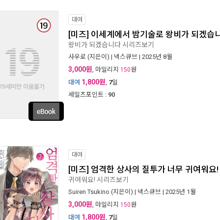
대여
[미즈] 이세계에서 밤기술로 왕비가 되겠습
왕비가 되겠습니다 시리즈보기
사우로
(지은이) |
넥스큐브
| 2025년 8월
3,000원
, 마일리지
원
150
1,800원
대여
,
7
일
세일즈포인트 :
90
대여
[미즈] 엄격한 상사의 질투가 너무 귀여워요!
귀여워요! 시리즈보기
Suiren Tsukino
(지은이) |
넥스큐브
| 2025년 1월
3,000원
, 마일리지
원
150
1,800원
대여
,
7
일