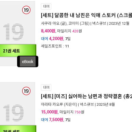
대여
[세트] 달콤한 내 남친은 익애 스토커 (스크롤
사쿠라 아오
(글),
코이미
(그림) |
넥스큐브
| 2023년 12월
8,400원
, 마일리지
원
420
4,200원
대여
,
7
일
세일즈포인트 :
11
21권 세트
대여
[세트] [미즈] 싫어하는 남편과 정략결혼 (총
아라타 카오루
(지은이) |
넥스큐브
| 2025년 8월
15,000원
, 마일리지
원
750
7,500원
대여
,
7
일