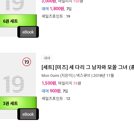
3,000원
, 마일리지
원
150
1,800원
대여
,
7
일
세일즈포인트 :
19
6권 세트
대여
[세트] [미즈] 세 다리 그 남자와 모쏠 그녀 (
Mon Oumi
(지은이) |
넥스큐브
| 2018년 11월
1,500원
, 마일리지
원
70
900원
대여
,
7
일
세일즈포인트 :
12
3권 세트