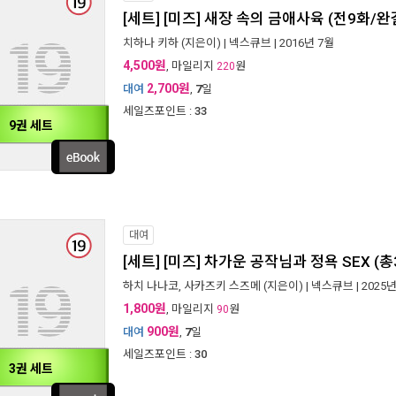
[세트] [미즈] 새장 속의 금애사육 (전9화/완
치하나 키하
(지은이) |
넥스큐브
| 2016년 7월
4,500원
, 마일리지
원
220
2,700원
대여
,
7
일
세일즈포인트 :
33
9권 세트
대여
[세트] [미즈] 차가운 공작님과 정욕 SEX (
하치 나나코
,
사카즈키 스즈메
(지은이) |
넥스큐브
| 2025
1,800원
, 마일리지
원
90
900원
대여
,
7
일
세일즈포인트 :
30
3권 세트