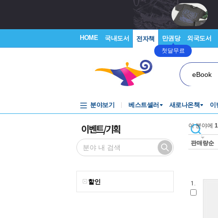
HOME
국내도서
만권당
외국도서
전자책
첫달무료
eBook
분야보기
베스트셀러
새로나온책
이
이벤트/기획
이 분야에
1
판매량순
할인
1.