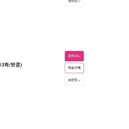
보관함
장바구니
총3화/완결)
바로구매
보관함