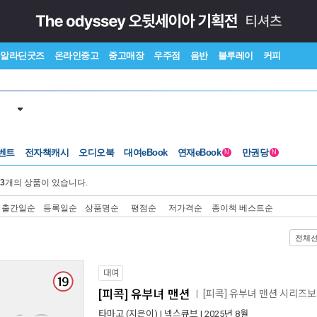
알라딘굿즈
온라인중고
중고매장
우주점
음반
블루레이
커피
벤트
전자책캐시
오디오북
대여eBook
연재eBook
만권당
N
N
3
개의 상품이 있습니다.
출간일순
등록일순
상품명순
평점순
저가격순
종이책 베스트순
전체
대여
[피콕] 유부녀 맨션
[피콕] 유부녀 맨션 시리즈
ㅣ
타마고
(지은이) |
넥스큐브
| 2025년 8월