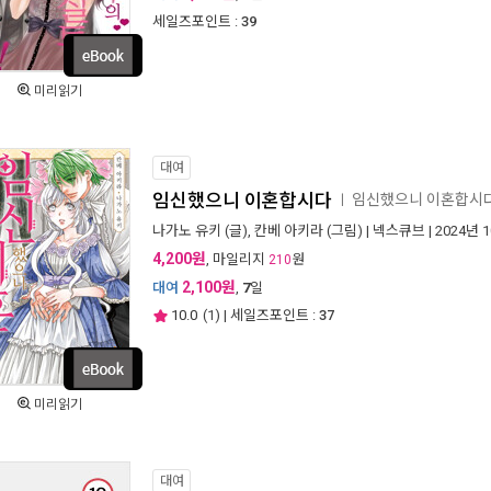
세일즈포인트 :
39
미리읽기
대여
임신했으니 이혼합시다
임신했으니 이혼합시
ㅣ
나가노 유키
(글),
칸베 아키라
(그림) |
넥스큐브
| 2024년 
4,200원
, 마일리지
원
210
2,100원
대여
,
7
일
10.0
(
1
) | 세일즈포인트 :
37
미리읽기
대여