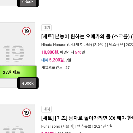
대여
[세트] 본능이 원하는 오메가의 몸 (스크롤) 
Hinata Nanase (나나세 히나타)
(지은이) |
넥스큐브
| 20
10,800원
, 마일리지
원
540
5,200원
대여
,
7
일
세일즈포인트 :
27
27권 세트
대여
[세트] [미즈] 남자로 돌아가려면 XX 해야 한
Funa Isono
(지은이) |
넥스큐브
| 2024년 1월