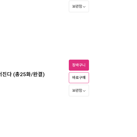
보관함
장바구니
서진다 (총25화/완결)
바로구매
보관함