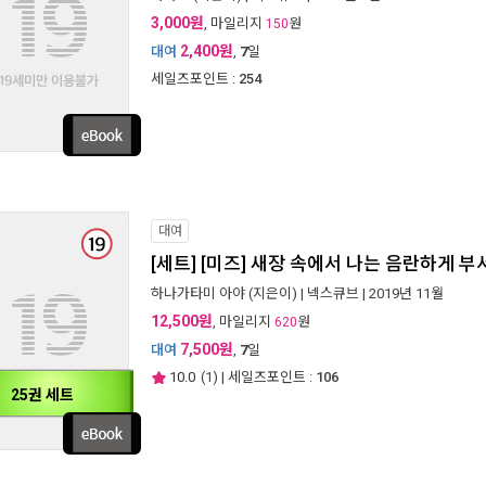
3,000원
, 마일리지
원
150
2,400원
대여
,
7
일
세일즈포인트 :
254
대여
[세트] [미즈] 새장 속에서 나는 음란하게 부
하나가타미 아야
(지은이) |
넥스큐브
| 2019년 11월
12,500원
, 마일리지
원
620
7,500원
대여
,
7
일
10.0
(
1
) | 세일즈포인트 :
106
25권 세트