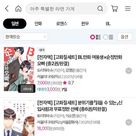
일반
만화
로맨스
판무
BL
옵션
대여
[전자책] [고화질세트] BL만화 여동생×순정만화
오빠 (총2권/완결)
도리하라 슈
(지은이),
김명은
(옮긴이)
서울미디어코믹스
|
2021년 06월
7,000
9.7
원 (350원)
3,000
대여가
원,
7일
[전자책] [고화질세트] 분위기를「읽을 수 있는」신
입사원과 무표정한 선배 (총6권/미완결)
토리하라 슈
(지은이),
이소연
(옮긴이)
서울미디어코믹스(서울문화사)
|
2025년 08월
18,000
원 (900원)