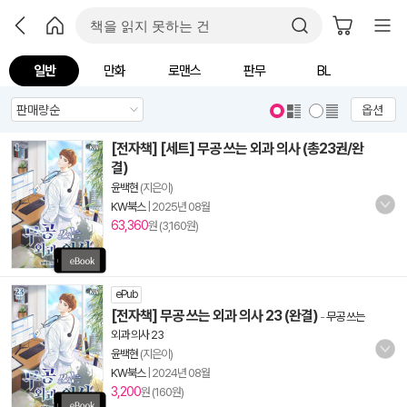
일반
만화
로맨스
판무
BL
옵션
[전자책] [세트] 무공 쓰는 외과 의사 (총23권/완
결)
윤백현
(지은이)
KW북스
|
2025년 08월
63,360
원 (3,160원)
ePub
[전자책] 무공 쓰는 외과 의사 23 (완결)
-
무공 쓰는
외과 의사 23
윤백현
(지은이)
KW북스
|
2024년 08월
3,200
원 (160원)