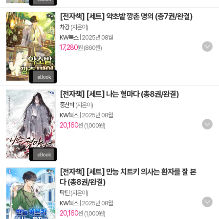
[전자책] [세트] 약초밭 깡촌 명의 (총7권/완결)
차강
(지은이)
KW북스
|
2025년 08월
17,280
원 (860원)
[전자책] [세트] 나는 혈마다 (총8권/완결)
중산박
(지은이)
KW북스
|
2025년 08월
20,160
원 (1,000원)
[전자책] [세트] 만능 치트키 의사는 환자를 잘 본
다 (총8권/완결)
탁틴
(지은이)
KW북스
|
2025년 08월
20,160
원 (1,000원)