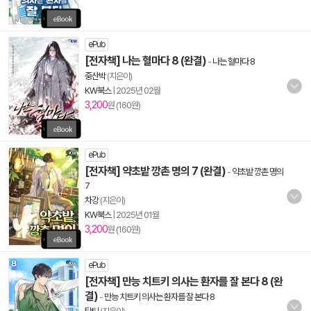
ePub
[전자책] 나는 혈마다 8 (완결)
-
나는 혈마다 8
중산박
(지은이)
KW북스
|
2025년 02월
3,200
원 (160원)
ePub
[전자책] 약초밭 깡촌 명의 7 (완결)
-
약초밭 깡촌 명의
7
차강
(지은이)
KW북스
|
2025년 01월
3,200
원 (160원)
ePub
[전자책] 만능 치트키 의사는 환자를 잘 본다 8 (완
결)
-
만능 치트키 의사는 환자를 잘 본다 8