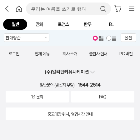
일반
만화
로맨스
판무
BL
옵션
로그인
전체 메뉴
회사 소개
출판사 안내
PC 버전
(주)알라딘커뮤니케이션
1544-2514
일반문의 (발신자 부담)
1:1 문의
FAQ
중고매장 위치, 영업시간 안내