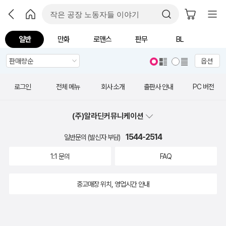
일반
만화
로맨스
판무
BL
옵션
로그인
전체 메뉴
회사 소개
출판사 안내
PC 버전
(주)알라딘커뮤니케이션
1544-2514
일반문의 (발신자 부담)
1:1 문의
FAQ
중고매장 위치, 영업시간 안내