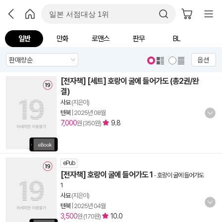
일반
만화
로맨스
판무
BL
옵션
[전자책] [세트] 호랑이 굴에 들어가도 (총2권/완
결)
사묘
(지은이)
텐북
|
2025년 08월
7,000
9.8
원 (350원)
ePub
[전자책] 호랑이 굴에 들어가도 1
-
호랑이 굴에 들어가도
1
사묘
(지은이)
텐북
|
2025년 04월
3,500
10.0
원 (170원)