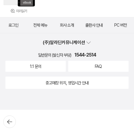
미리읽기
로그인
전체 메뉴
회사 소개
출판사 안내
PC 버전
(주)알라딘커뮤니케이션
1544-2514
일반문의 (발신자 부담)
1:1 문의
FAQ
중고매장 위치, 영업시간 안내
뒤로가
기