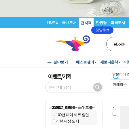
HOME
국내도서
만권당
외국도서
전자책
첫달무료
eBook
분야보기
베스트셀러
새로나온책
이
이벤트/기획
이 분야에
2
판매량순
250821_라떼북 <스위트룸>
1.
100년 대여 세트 할인
리뷰 대상 도서