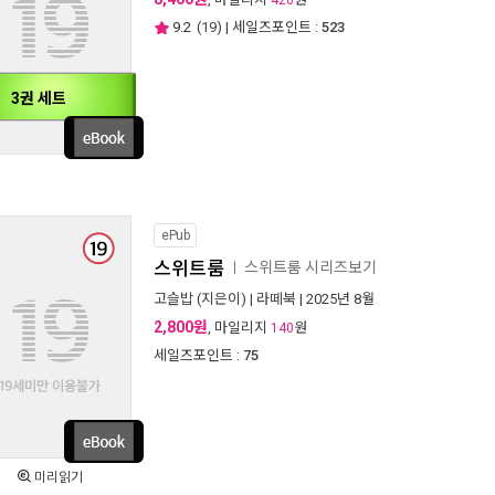
420
9.2
(
19
) | 세일즈포인트 :
523
3권 세트
ePub
스위트룸
스위트룸 시리즈보기
ㅣ
고슬밥
(지은이) |
라떼북
| 2025년 8월
2,800원
, 마일리지
원
140
세일즈포인트 :
75
미리읽기