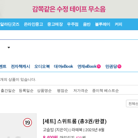
알라딘굿즈
온라인중고
중고매장
우주점
음반
블루레이
커피
벤트
전자책캐시
오디오북
대여eBook
연재eBook
만권당
N
N
개의 상품이 있습니다.
출간일순
등록일순
상품명순
평점순
저가격순
종이책 베스트순
전체
[세트] 스위트룸 (총3권/완결)
고슬밥
(지은이) |
라떼북
| 2025년 8월
8,400원
, 마일리지
원