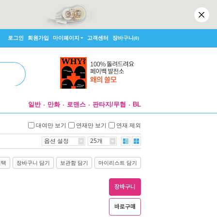
로그인
회원가입
마이페이지
고객센터
장바구니
(0)
일반
만화
로맨스
판타지/무협
BL
대여만 보기
연재만 보기
연재 제외
옵션 설정
25개
선택
장바구니 담기
보관함 담기
마이리스트 담기
장바구니
바로구매