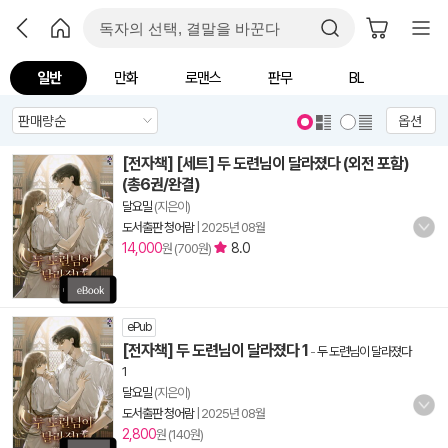
일반
만화
로맨스
판무
BL
옵션
[전자책] [세트] 두 도련님이 달라졌다 (외전 포함)
(총6권/완결)
달요밀
(지은이)
도서출판 청어람
|
2025년 08월
14,000
8.0
원 (700원)
ePub
[전자책] 두 도련님이 달라졌다 1
-
두 도련님이 달라졌다
1
달요밀
(지은이)
도서출판 청어람
|
2025년 08월
2,800
원 (140원)