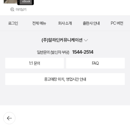
미리읽기
로그인
전체 메뉴
회사 소개
출판사 안내
PC 버전
(주)알라딘커뮤니케이션
1544-2514
일반문의 (발신자 부담)
1:1 문의
FAQ
중고매장 위치, 영업시간 안내
뒤로가
기