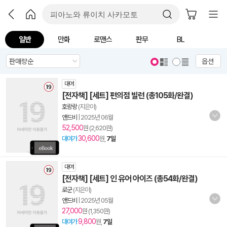
일반
만화
로맨스
판무
BL
옵션
대여
[전자책] [세트] 편의점 빌런 (총105화/완결)
호랑랑
(지은이)
앤드비
|
2025년 06월
52,500
원 (2,620원)
30,600
대여가
원,
7일
대여
[전자책] [세트] 인 유어 아이즈 (총54화/완결)
로군
(지은이)
앤드비
|
2025년 05월
27,000
원 (1,350원)
9,800
대여가
원,
7일