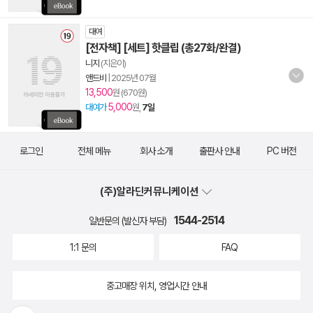
대여
[전자책] [세트] 핫클립 (총27화/완결)
니지
(지은이)
앤드비
|
2025년 07월
13,500
원 (670원)
5,000
대여가
원,
7일
로그인
전체 메뉴
회사 소개
출판사 안내
PC 버전
(주)알라딘커뮤니케이션
1544-2514
일반문의 (발신자 부담)
1:1 문의
FAQ
중고매장 위치, 영업시간 안내