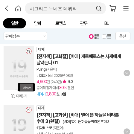
일반
만화
로맨스
판무
BL
옵션
대여
[전자책] [고화질] [비애] 케르베로스는 사제에게
달려든다 01
Puling
(지은이)
비애코믹스
|
2025년 08월
4,900
9.3
원 (240원)
30%
종이책 정가 대비
할인
2,800
대여가
원,
3일
미리읽기
대여
[전자책] [고화질] [비애] 별이 뜬 하늘을 바라본
후에 3 (완결)
-
[비애] 별이 뜬 하늘을 바라본 후에 3
키다 비스코
(지은이)