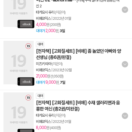
-
[비애] 수재 샐러리맨과 음흉한 여
신 2
타카요시 유리
(지은이)
비애코믹스
|
2022년 01월
4,000
원 (200원)
2,000
대여가
원,
3일
대여
[전자책] [고화질세트] [비애] 좀 놀았던 아빠와 양
선생님 (총6권/완결)
미즈키 타마
(지은이)
비애코믹스
|
2023년 02월
21,000
원 (1,050원)
9,000
대여가
원,
7일
대여
[전자책] [고화질세트] [비애] 수재 샐러리맨과 음
흉한 여신 (총2권/미완결)
타카요시 유리
(지은이)
비애코믹스
|
2022년 01월
8,000
원 (400원)