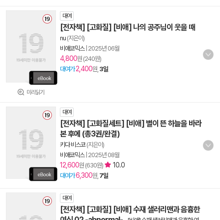
대여
[전자책] [고화질] [비애] 나의 공주님이 웃을 때
nu
(지은이)
비애코믹스
|
2025년 06월
4,800
원 (240원)
2,400
대여가
원,
3일
미리읽기
대여
[전자책] [고화질세트] [비애] 별이 뜬 하늘을 바라
본 후에 (총3권/완결)
키다 비스코
(지은이)
비애코믹스
|
2025년 08월
12,600
10.0
원 (630원)
6,300
대여가
원,
7일
대여
[전자책] [고화질] [비애] 수재 샐러리맨과 음흉한
여신 02 -abnormal-