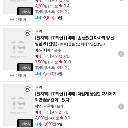
비애코믹스
|
2025년 08월
4,200
9.4
원 (210원)
30%
종이책 정가 대비
할인
2,100
대여가
원,
3일
미리읽기
대여
[전자책] [고화질] [비애] 좀 놀았던 아빠와 양 선
생님 6 (완결)
-
[비애] 좀 놀았던 아빠와 양 선생님 6
미즈키 타마
(지은이)
비애코믹스
|
2023년 02월
3,500
10.0
원 (170원)
36%
종이책 정가 대비
할인
1,500
대여가
원,
3일
미리읽기
대여
[전자책] [고화질] [비애] 더럽게 성실한 교사에게
최면술을 걸어보았다
이모코 재규어
(지은이)
비애코믹스
|
2021년 12월
4,000
8.0
원 (200원)
1,800
대여가
원,
3일