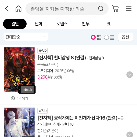
일반
만화
로맨스
판무
BL
옵션
ePub
[전자책] 천마삼생 8 (완결)
-
천마삼생 8
문운도
(지은이)
로크미디어
|
2025년 06월
3,200
원 (160원)
미리읽기
ePub
[전자책] 공작가에는 미친개가 산다 16 (완결)
-
공
작가에는 미친개가 산다 16
판미손
(지은이)