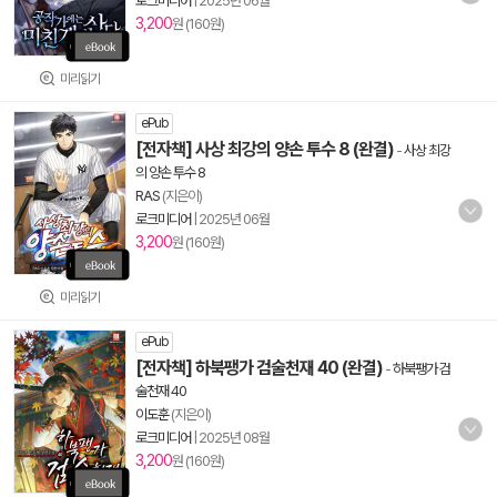
로크미디어
|
2025년 06월
3,200
원 (160원)
미리읽기
ePub
[전자책] 사상 최강의 양손 투수 8 (완결)
-
사상 최강
의 양손 투수 8
RAS
(지은이)
로크미디어
|
2025년 06월
3,200
원 (160원)
미리읽기
ePub
[전자책] 하북팽가 검술천재 40 (완결)
-
하북팽가 검
술천재 40
이도훈
(지은이)
로크미디어
|
2025년 08월
3,200
원 (160원)