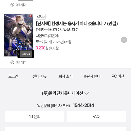
미리읽기
ePub
[전자책] 환생자는 용사가 아니었습니다 7 (완결)
-
환생자는 용사가 아니었습니다 7
나인제로
(지은이)
로크미디어
|
2025년 05월
3,200
원 (160원)
미리읽기
로그인
전체 메뉴
회사 소개
출판사 안내
PC 버전
(주)알라딘커뮤니케이션
1544-2514
일반문의 (발신자 부담)
1:1 문의
FAQ