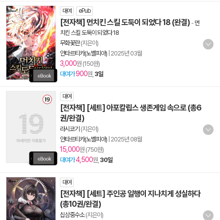
대여
ePub
[전자책] 먼치킨 스킬 도둑이 되었다 18 (완결)
-
먼
치킨 스킬 도둑이 되었다 18
무화꽃란
(지은이)
안타르티카(노벨피아)
|
2025년 03월
3,000
원 (150원)
900
대여가
원,
3일
대여
[전자책] [세트] 아포칼립스 생존게임 속으로 (총6
권/완결)
라시코기
(지은이)
안타르티카(노벨피아)
|
2025년 08월
15,000
원 (750원)
4,500
대여가
원,
30일
대여
[전자책] [세트] 주인공 일행이 지나치게 성실하다
(총10권/완결)
십삼중수소
(지은이)