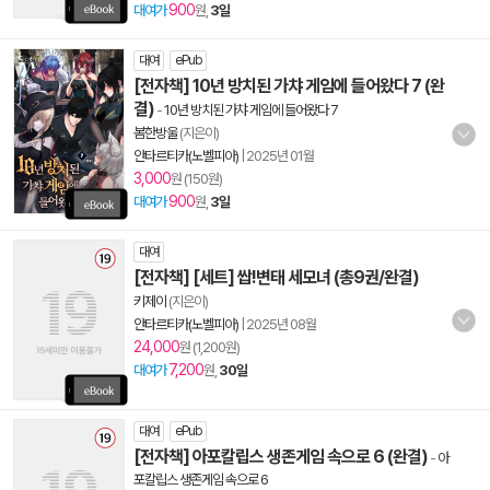
900
대여가
원,
3일
대여
ePub
[전자책] 10년 방치된 가챠 게임에 들어왔다 7 (완
결)
-
10년 방치된 가챠 게임에 들어왔다 7
봄한방울
(지은이)
안타르티카(노벨피아)
|
2025년 01월
3,000
원 (150원)
900
대여가
원,
3일
대여
[전자책] [세트] 쌉!변태 세모녀 (총9권/완결)
키제이
(지은이)
안타르티카(노벨피아)
|
2025년 08월
24,000
원 (1,200원)
7,200
대여가
원,
30일
대여
ePub
[전자책] 아포칼립스 생존게임 속으로 6 (완결)
-
아
포칼립스 생존게임 속으로 6