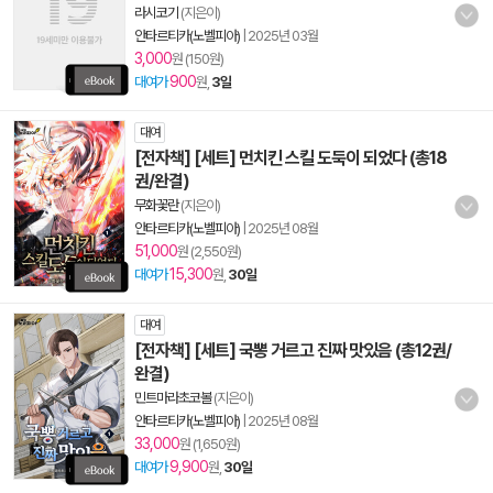
라시코기
(지은이)
안타르티카(노벨피아)
|
2025년 03월
3,000
원 (150원)
900
대여가
원,
3일
대여
[전자책] [세트] 먼치킨 스킬 도둑이 되었다 (총18
권/완결)
무화꽃란
(지은이)
안타르티카(노벨피아)
|
2025년 08월
51,000
원 (2,550원)
15,300
대여가
원,
30일
대여
[전자책] [세트] 국뽕 거르고 진짜 맛있음 (총12권/
완결)
민트마라초코볼
(지은이)
안타르티카(노벨피아)
|
2025년 08월
33,000
원 (1,650원)
9,900
대여가
원,
30일