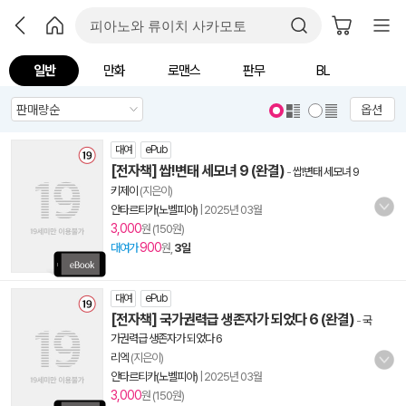
일반
만화
로맨스
판무
BL
옵션
대여
ePub
[전자책] 쌉!변태 세모녀 9 (완결)
-
쌉!변태 세모녀 9
키제이
(지은이)
안타르티카(노벨피아)
|
2025년 03월
3,000
원 (150원)
900
대여가
원,
3일
대여
ePub
[전자책] 국가권력급 생존자가 되었다 6 (완결)
-
국
가권력급 생존자가 되었다 6
리엑
(지은이)
안타르티카(노벨피아)
|
2025년 03월
3,000
원 (150원)