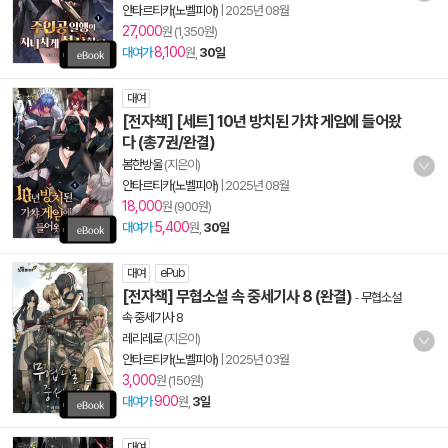
안타르티카(노벨피아)
|
2025년 08월
27,000
원 (1,350원)
8,100
대여가
원,
30일
대여
[전자책] [세트] 10년 방치된 가챠 게임에 들어왔
다 (총7권/완결)
봄한방울
(지은이)
안타르티카(노벨피아)
|
2025년 08월
18,000
원 (900원)
5,400
대여가
원,
30일
대여
ePub
[전자책] 무협소설 속 중세기사 8 (완결)
-
무협소설
속 중세기사 8
레리레로
(지은이)
안타르티카(노벨피아)
|
2025년 03월
3,000
원 (150원)
900
대여가
원,
3일
대여