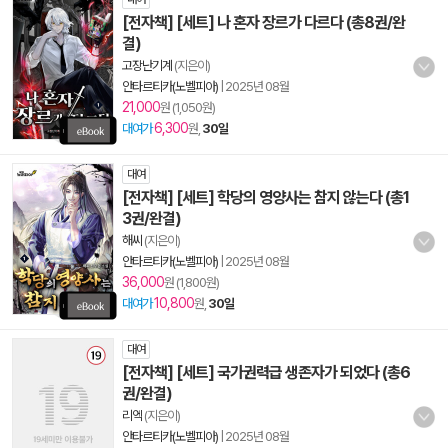
[전자책] [세트] 나 혼자 장르가 다르다 (총8권/완
결)
고장난기계
(지은이)
안타르티카(노벨피아)
|
2025년 08월
21,000
원 (1,050원)
6,300
대여가
원,
30일
대여
[전자책] [세트] 학당의 영양사는 참지 않는다 (총1
3권/완결)
해씨
(지은이)
안타르티카(노벨피아)
|
2025년 08월
36,000
원 (1,800원)
10,800
대여가
원,
30일
대여
[전자책] [세트] 국가권력급 생존자가 되었다 (총6
권/완결)
리엑
(지은이)
안타르티카(노벨피아)
|
2025년 08월