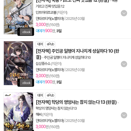
[전자책] 국뽕 거르고 진짜 맛있음 12 (완결)
-
국뽕
거르고 진짜 맛있음 12
민트마라초코볼
(지은이)
안타르티카(노벨피아)
|
2025년 03월
3,000
원 (150원)
900
대여가
원,
3일
대여
ePub
[전자책] 주인공 일행이 지나치게 성실하다 10 (완
결)
-
주인공 일행이 지나치게 성실하다 10
십삼중수소
(지은이)
안타르티카(노벨피아)
|
2025년 03월
3,000
원 (150원)
900
대여가
원,
3일
대여
ePub
[전자책] 학당의 영양사는 참지 않는다 13 (완결)
-
학당의 영양사는 참지 않는다 13
해씨
(지은이)
안타르티카(노벨피아)
|
2025년 03월
3,000
원 (150원)