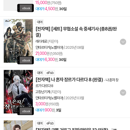
15,000
원 (750원)
4,500
대여가
원,
30일
대여
[전자책] [세트] 무협소설 속 중세기사 (총8권/완
결)
레리레로
(지은이)
안타르티카(노벨피아)
|
2025년 08월
21,000
원 (1,050원)
6,300
대여가
원,
30일
대여
ePub
[전자책] 나 혼자 장르가 다르다 8 (완결)
-
나 혼자 장
르가 다르다 8
고장난기계
(지은이)
안타르티카(노벨피아)
|
2025년 03월
3,000
원 (150원)
900
대여가
원,
3일
대여
ePub