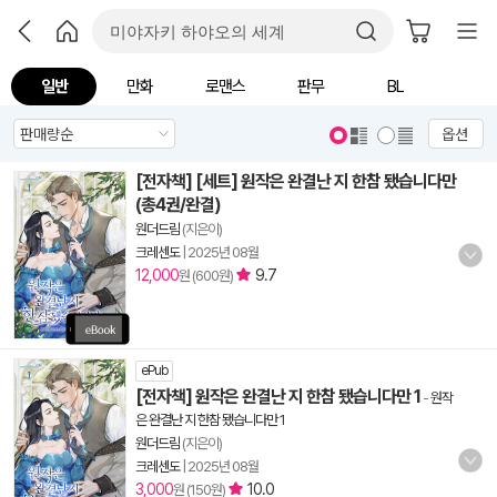
일반
만화
로맨스
판무
BL
옵션
[전자책] [세트] 원작은 완결난 지 한참 됐습니다만
(총4권/완결)
원더드림
(지은이)
크레센도
|
2025년 08월
12,000
9.7
원 (600원)
ePub
[전자책] 원작은 완결난 지 한참 됐습니다만 1
-
원작
은 완결난 지 한참 됐습니다만 1
원더드림
(지은이)
크레센도
|
2025년 08월
3,000
10.0
원 (150원)