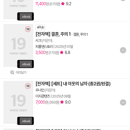
11,400
9.2
원 (570원)
ePub
[전자책] 결혼, 주의 1
-
결혼, 주의 1
시크
(지은이)
피플앤스토리
|
2025년 01월
3,500
8.8
원 (170원)
미리읽기
[전자책] [세트] 내 이웃의 남자 (총2권/완결)
우나인
(지은이)
이지콘텐츠
|
2025년 08월
7,000
9.0
원 (350원)