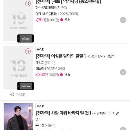
[전자책] [세트] 악신사냥 (총2권/완결)
하수종말처리장
(지은이)
DIELNUE 디엘뉴
|
2025년 08월
7,200
8.5
원 (360원)
ePub
[전자책] 어설픈 탈덕의 결말 1
-
어설픈 탈덕의 결말 1
레민희
(지은이)
에클라
|
2025년 04월
3,300
9.5
원 (160원)
미리읽기
ePub
[전자책] 사랑 따위 바라지 말 것 1
-
사랑 따위 바라지 말
것 1
우아진
(지은이)