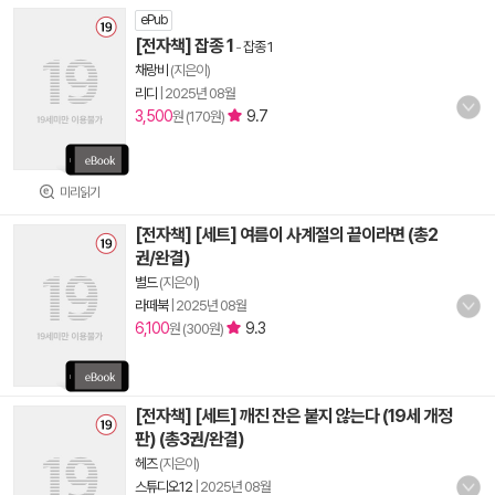
ePub
[전자책] 잡종 1
-
잡종 1
채랑비
(지은이)
리디
|
2025년 08월
3,500
9.7
원 (170원)
미리읽기
[전자책] [세트] 여름이 사계절의 끝이라면 (총2
권/완결)
별드
(지은이)
라떼북
|
2025년 08월
6,100
9.3
원 (300원)
[전자책] [세트] 깨진 잔은 붙지 않는다 (19세 개정
판) (총3권/완결)
헤즈
(지은이)
스튜디오12
|
2025년 08월