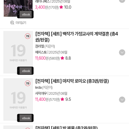
래이니북스
|
2025년 08월
3,400
10.0
원 (170원)
미리읽기
[전자책] [세트] 백작가 가정교사의 계약결혼 (총4
권/완결)
권라엘
(지은이)
메피스토
|
2025년 08월
11,600
8.8
원 (580원)
[전자책] [세트] 마지막 로미오 (총3권/완결)
leda
(지은이)
사막여우
|
2025년 08월
11,400
9.5
원 (570원)
[전자책] [세트] 밤 제물 (총2권/완결)