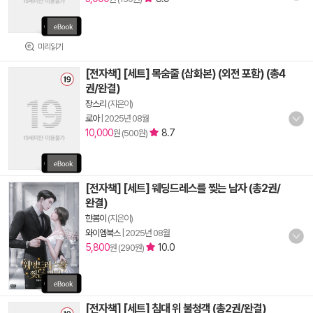
미리읽기
[전자책] [세트] 목숨줄 (삽화본) (외전 포함) (총4
권/완결)
장스리
(지은이)
로아
|
2025년 08월
10,000
8.7
원 (500원)
[전자책] [세트] 웨딩드레스를 찢는 남자 (총2권/
완결)
한봄이
(지은이)
와이엠북스
|
2025년 08월
5,800
10.0
원 (290원)
[전자책] [세트] 침대 위 불청객 (총2권/완결)