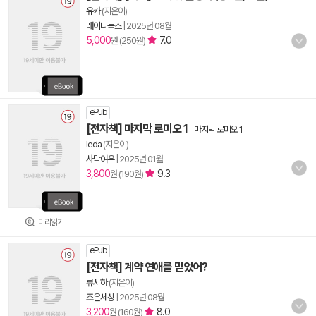
유카
(지은이)
래이니북스
|
2025년 08월
5,000
7.0
원 (250원)
ePub
[전자책] 마지막 로미오 1
-
마지막 로미오 1
leda
(지은이)
사막여우
|
2025년 01월
3,800
9.3
원 (190원)
미리읽기
ePub
[전자책] 계약 연애를 믿었어?
류시하
(지은이)
조은세상
|
2025년 08월
3,200
8.0
원 (160원)