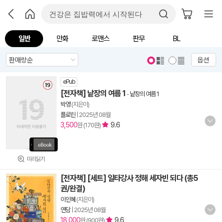
일반
만화
로맨스
판무
BL
옵션
ePub
[전자책] 낱장의 여름 1
-
낱장의 여름 1
박영
(지은이)
플로린
|
2025년 08월
3,500
9.6
원 (170원)
미리읽기
[전자책] [세트] 일타강사 정해 세자빈 되다 (총5
권/완결)
이인혜
(지은이)
연담
|
2025년 08월
18,000
9.6
원 (900원)