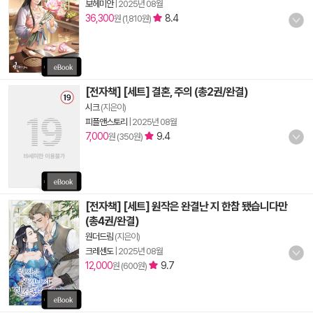
보헤미안
|
2025년 08월
36,300
8.4
원 (1,810원)
[전자책] [세트] 결혼, 주의 (총2권/완결)
시크
(지은이)
피플앤스토리
|
2025년 08월
7,000
9.4
원 (350원)
[전자책] [세트] 원작은 완결난 지 한참 됐습니다만
(총4권/완결)
원더드림
(지은이)
크레센도
|
2025년 08월
12,000
9.7
원 (600원)