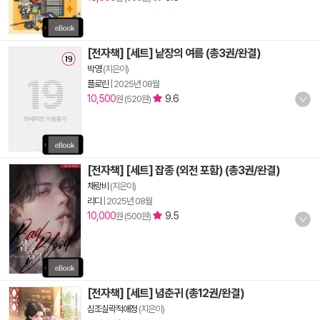
[전자책] [세트] 낱장의 여름 (총3권/완결)
박영
(지은이)
플로린
|
2025년 08월
10,500
9.6
원 (520원)
[전자책] [세트] 잡종 (외전 포함) (총3권/완결)
채랑비
(지은이)
리디
|
2025년 08월
10,000
9.5
원 (500원)
[전자책] [세트] 념춘귀 (총12권/완결)
심조실락적애정
(지은이)