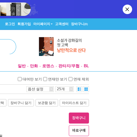
로그인
회원가입
마이페이지
고객센터
장바구니
(0)
일반
만화
로맨스
판타지/무협
BL
대여만 보기
연재만 보기
연재 제외
옵션 설정
25개
선택
장바구니 담기
보관함 담기
마이리스트 담기
장바구니
바로구매
8월