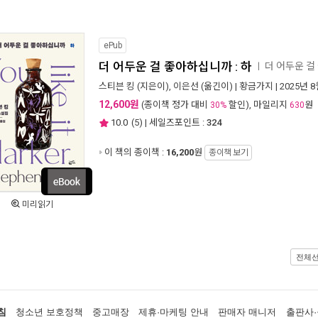
ePub
더 어두운 걸 좋아하십니까 : 하
더 어두운 걸
ㅣ
스티븐 킹
(지은이),
이은선
(옮긴이) |
황금가지
| 2025년 
12,600원
(종이책 정가 대비
할인), 마일리지
원
30%
630
10.0
(
5
) | 세일즈포인트 :
324
이 책의 종이책 :
16,200
원
종이책 보기
미리읽기
전체
침
청소년 보호정책
중고매장
제휴·마케팅 안내
판매자 매니저
출판사·