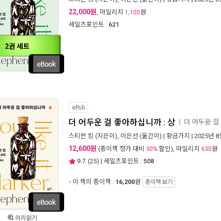
22,000원
, 마일리지
원
1,100
세일즈포인트 :
621
2권 세트
ePub
더 어두운 걸 좋아하십니까 : 상
더 어두운 걸
ㅣ
스티븐 킹
(지은이),
이은선
(옮긴이) |
황금가지
| 2025년 
12,600원
(종이책 정가 대비
할인), 마일리지
원
30%
630
9.7
(
25
) | 세일즈포인트 :
508
이 책의 종이책 :
16,200
원
종이책 보기
미리읽기