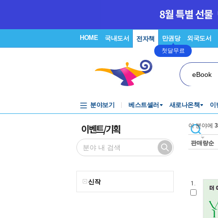
HOME
국내도서
만권당
외국도서
전자책
첫달무료
eBook
분야보기
베스트셀러
새로나온책
이
이벤트/기획
이 분야에
3
판매량순
신작
1.