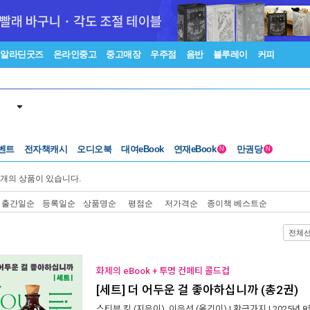
알라딘굿즈
온라인중고
중고매장
우주점
음반
블루레이
커피
벤트
전자책캐시
오디오북
대여eBook
연재eBook
만권당
N
N
개의 상품이 있습니다.
출간일순
등록일순
상품명순
평점순
저가격순
종이책 베스트순
전체
화제의 eBook + 투명 컨페티 콜드컵
[세트] 더 어두운 걸 좋아하십니까 (총2권)
스티븐 킹
(지은이),
이은선
(옮긴이) |
황금가지
| 2025년 