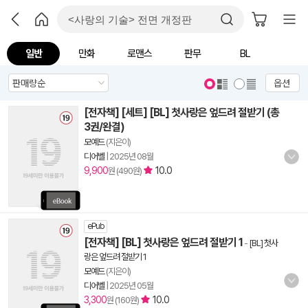
일반
만화
로맨스
판무
BL
옵션
[전자책] [세트] [BL] 첫사랑은 엎드려 절받기 (총
3권/완결)
모예드
(지은이)
디어벨
|
2025년 08월
9,900
10.0
원 (490원)
ePub
[전자책] [BL] 첫사랑은 엎드려 절받기 1
-
[BL] 첫사
랑은 엎드려 절받기 1
모예드
(지은이)
디어벨
|
2025년 05월
3,300
10.0
원 (160원)