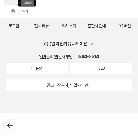
미리읽기
로그인
전체 메뉴
회사 소개
출판사 안내
PC 버전
(주)알라딘커뮤니케이션
1544-2514
일반문의 (발신자 부담)
1:1 문의
FAQ
중고매장 위치, 영업시간 안내
뒤로가
기