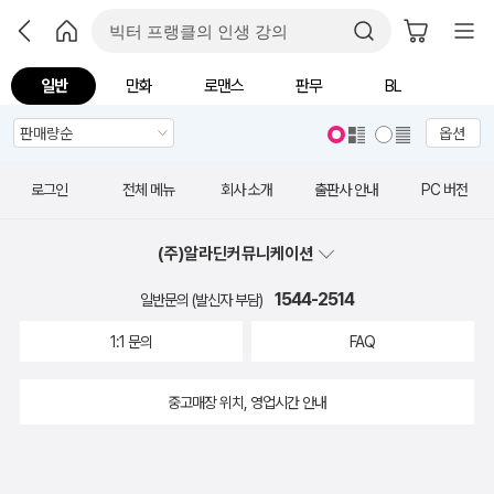
일반
만화
로맨스
판무
BL
옵션
로그인
전체 메뉴
회사 소개
출판사 안내
PC 버전
(주)알라딘커뮤니케이션
1544-2514
일반문의 (발신자 부담)
1:1 문의
FAQ
중고매장 위치, 영업시간 안내