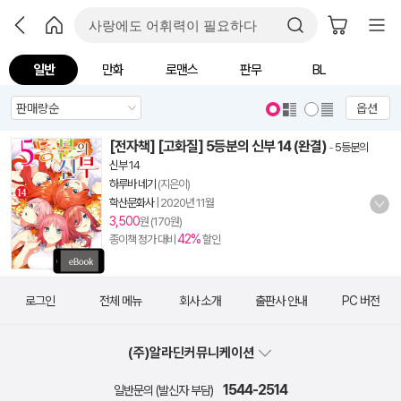
일반
만화
로맨스
판무
BL
옵션
[전자책] [고화질] 5등분의 신부 14 (완결)
-
5등분의
신부 14
하루바 네기
(지은이)
학산문화사
|
2020년 11월
3,500
원 (170원)
42%
종이책 정가 대비
할인
로그인
전체 메뉴
회사 소개
출판사 안내
PC 버전
(주)알라딘커뮤니케이션
1544-2514
일반문의 (발신자 부담)