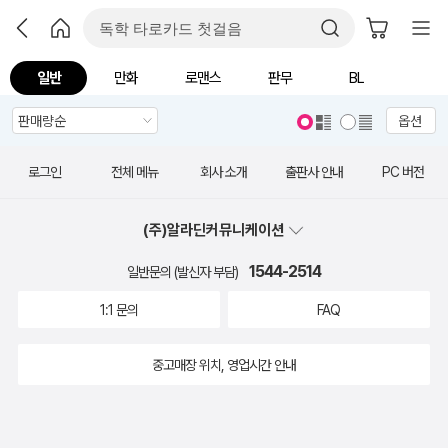
일반
만화
로맨스
판무
BL
옵션
로그인
전체 메뉴
회사 소개
출판사 안내
PC 버전
(주)알라딘커뮤니케이션
1544-2514
일반문의 (발신자 부담)
1:1 문의
FAQ
중고매장 위치, 영업시간 안내