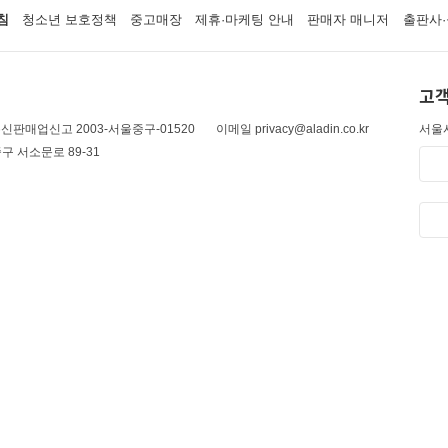
침
청소년 보호정책
중고매장
제휴·마케팅 안내
판매자 매니저
출판사·
고객
신판매업신고 2003-서울중구-01520
이메일 privacy@aladin.co.kr
서울시
구 서소문로 89-31