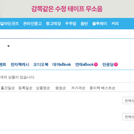
알라딘굿즈
온라인중고
중고매장
우주점
음반
블루레이
커피
벤트
전자책캐시
오디오북
대여eBook
연재eBook
만권당
N
N
개의 상품이 있습니다.
출간일순
등록일순
상품명순
평점순
저가격순
종이책 베스트순
전체
전체