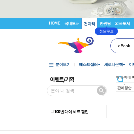
HOME
국내도서
만권당
외국도서
전자책
첫달무료
eBook
분야보기
베스트셀러
새로나온책
이
이벤트/기획
이 분야에
0
판매량순
100년 대여 세트 할인