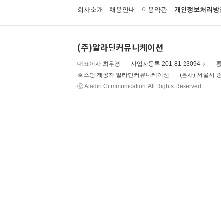
회사소개
채용안내
이용약관
개인정보처리방
(주)알라딘커뮤니케이션
대표이사 최우경
사업자등록 201-81-23094
통
호스팅 제공자 알라딘커뮤니케이션
(본사) 서울시 중
ⓒ Aladin Communication. All Rights Reserved.