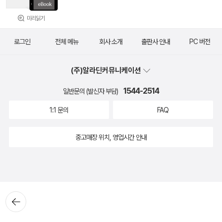
미리읽기
로그인
전체 메뉴
회사 소개
출판사 안내
PC 버전
(주)알라딘커뮤니케이션
1544-2514
일반문의 (발신자 부담)
1:1 문의
FAQ
중고매장 위치, 영업시간 안내
뒤로가
기