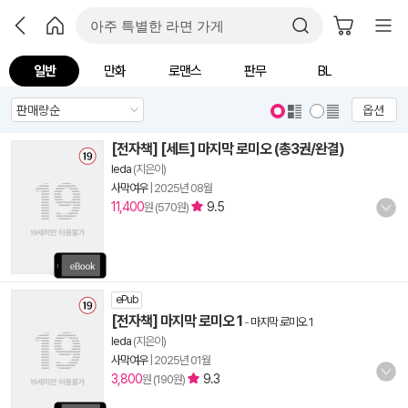
일반
만화
로맨스
판무
BL
옵션
[전자책] [세트] 마지막 로미오 (총3권/완결)
leda
(지은이)
사막여우
|
2025년 08월
11,400
9.5
원 (570원)
ePub
[전자책] 마지막 로미오 1
-
마지막 로미오 1
leda
(지은이)
사막여우
|
2025년 01월
3,800
9.3
원 (190원)