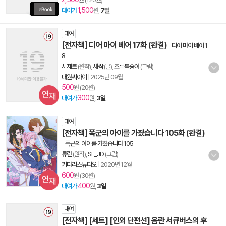
1,500
대여가
원,
7일
대여
[전자책] 디어 마이 베어 17화 (완결)
-
디어 마이 베어 1
8
시제트
(원작),
새싹
(글),
초록복숭아
(그림)
대원씨아이
|
2025년 09월
500
원 (20원)
300
대여가
원,
3일
대여
[전자책] 폭군의 아이를 가졌습니다 105화 (완결)
-
폭군의 아이를 가졌습니다 105
류란
(원작),
SF_JD
(그림)
키다리스튜디오
|
2020년 12월
600
원 (30원)
400
대여가
원,
3일
대여
[전자책] [세트] [인외 단편선] 음란 서큐버스의 후