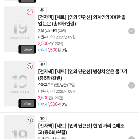
대여
[전자책] [세트] [인외 단편선] 외계인의 XX한 졸
업 논문 (총6화/완결)
치오
(글),
샤레
(그림)
대원씨아이
|
2025년 09월
2,500
원 (120원)
1,500
대여가
원,
7일
대여
[전자책] [세트] [인외 단편선] 범상치 않은 물고기
(총6화/완결)
슈퍼후르츠
(글),
밤솥
(그림)
대원씨아이
|
2025년 09월
2,500
원 (120원)
1,500
대여가
원,
7일
대여
[전자책] [세트] [인외 단편선] 한 입 거리 순애조
교 (총6화/완결)