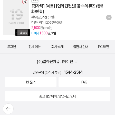
대여
[전자책] [세트] [인외 단편선] 꿈 속의 뮤즈 (총6
화/완결)
쌔우
(글),
즈뮨
(그림)
대원씨아이
|
2025년 09월
2,500
원 (120원)
1,500
대여가
원,
7일
로그인
전체 메뉴
회사 소개
출판사 안내
PC 버전
(주)알라딘커뮤니케이션
1544-2514
일반문의 (발신자 부담)
1:1 문의
FAQ
중고매장 위치, 영업시간 안내
뒤로가
기