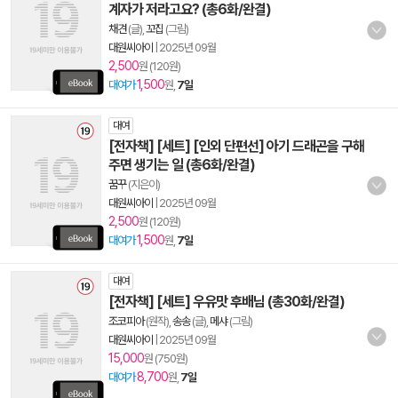
계자가 저라고요? (총6화/완결)
채견
(글),
꼬집
(그림)
대원씨아이
|
2025년 09월
2,500
원 (120원)
1,500
대여가
원,
7일
대여
[전자책] [세트] [인외 단편선] 아기 드래곤을 구해
주면 생기는 일 (총6화/완결)
꿈꾸
(지은이)
대원씨아이
|
2025년 09월
2,500
원 (120원)
1,500
대여가
원,
7일
대여
[전자책] [세트] 우유맛 후배님 (총30화/완결)
조코피아
(원작),
송송
(글),
메샤
(그림)
대원씨아이
|
2025년 09월
15,000
원 (750원)
8,700
대여가
원,
7일