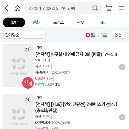
일반
만화
로맨스
판무
BL
옵션
대여
[전자책] 연구실 내 연애 금지 3화 (완결)
-
연구실 내
연애 금지 4
서글
(지은이)
학산문화사
|
2025년 09월
600
원 (30원)
300
대여가
원,
3일
대여
[전자책] [세트] [인외 단편선] 인큐버스의 선생님
(총6화/완결)
영산
(지은이)
대원씨아이
|
2025년 09월
2,500
원 (120원)