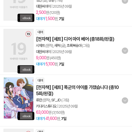
영산
(글),
상춘
(그림)
대원씨아이
|
2025년 09월
2,500
원 (120원)
1,500
대여가
원,
7일
대여
[전자책] [세트] 디어 마이 베어 (총18화/완결)
시제트
(원작),
새싹
(글),
초록복숭아
(그림)
대원씨아이
|
2025년 09월
9,000
원 (450원)
5,100
대여가
원,
7일
대여
[전자책] [세트] 폭군의 아이를 가졌습니다 (총10
5화/완결)
류란
(원작),
SF_JD
(그림)
키다리스튜디오
|
2025년 09월
63,000
원 (3,150원)
41,600
대여가
원,
7일