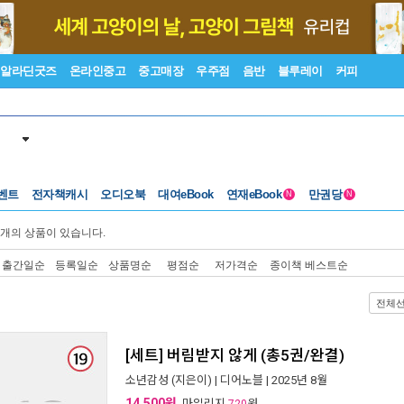
알라딘굿즈
온라인중고
중고매장
우주점
음반
블루레이
커피
벤트
전자책캐시
오디오북
대여eBook
연재eBook
만권당
N
N
개의 상품이 있습니다.
출간일순
등록일순
상품명순
평점순
저가격순
종이책 베스트순
전체
[세트] 버림받지 않게 (총5권/완결)
소년감성
(지은이) |
디어노블
| 2025년 8월
14,500원
, 마일리지
원