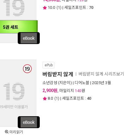
720
10.0
(
1
) | 세일즈포인트 :
70
5권 세트
ePub
버림받지 않게
버림받지 않게 시리즈보기
ㅣ
소년감성
(지은이) |
디어노블
| 2025년 3월
2,900원
, 마일리지
원
140
8.0
(
1
) | 세일즈포인트 :
40
미리읽기