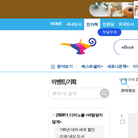
HOME
국내도서
만권당
외국도서
전자책
첫달무료
eBook
분야보기
베스트셀러
새로나온책
이
이벤트/기획
이 분야에
2
판매량순
250811_디어노블 <버림받지
1.
않게>
100년 대여 세트 할인
리뷰 대상 도서