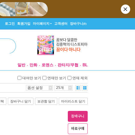
로그인
회원가입
마이페이지
고객센터
장바구니
(0)
일반
만화
로맨스
판타지/무협
BL
대여만 보기
연재만 보기
연재 제외
옵션 설정
25개
선택
장바구니 담기
보관함 담기
마이리스트 담기
장바구니
바로구매