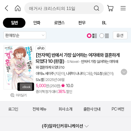
일반
만화
로맨스
판무
BL
옵션
ePub
[전자책] 반에서 가장 싫어하는 여자애와 결혼하게
되었다 10 (완결)
- S Novel
-
반에서 가장 싫어하는 여자애
와 결혼하게 되었다 10
아마노 세이주
(지은이),
나루미 나나미
(그림),
이소정
(옮긴이)
S노벨
|
2025년 08월
5,000
10.0
원 (250원)
38%
종이책 정가 대비
할인
미리읽기
로그인
전체 메뉴
회사 소개
출판사 안내
PC 버전
(주)알라딘커뮤니케이션