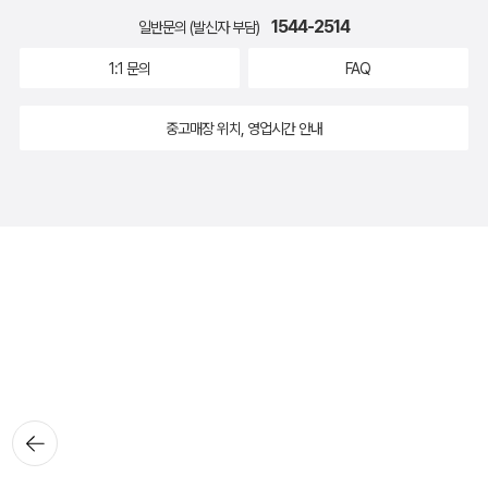
1544-2514
일반문의 (발신자 부담)
1:1 문의
FAQ
중고매장 위치, 영업시간 안내
뒤로가
기