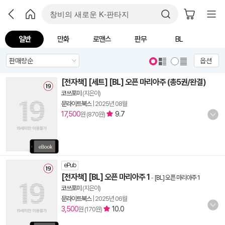
일반
만화
로맨스
판무
BL
옵션
[전자책] [세트] [BL] 오픈 마리아주 (총5권/완결)
코쓰포미
(지은이)
문라이트북스
|
2025년 08월
17,500
9.7
원 (870원)
ePub
[전자책] [BL] 오픈 마리아주 1
-
[BL] 오픈 마리아주 1
코쓰포미
(지은이)
문라이트북스
|
2025년 06월
3,500
10.0
원 (170원)