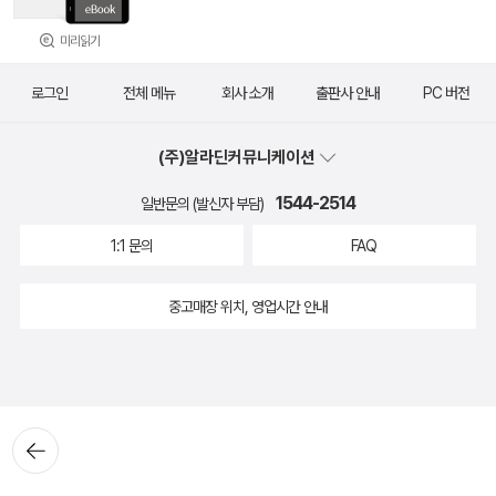
미리읽기
로그인
전체 메뉴
회사 소개
출판사 안내
PC 버전
(주)알라딘커뮤니케이션
1544-2514
일반문의 (발신자 부담)
1:1 문의
FAQ
중고매장 위치, 영업시간 안내
뒤로가
기