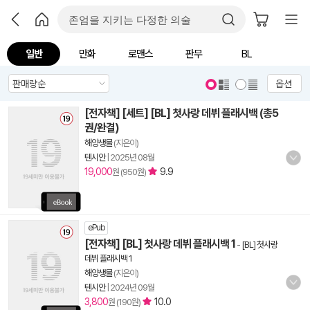
일반
만화
로맨스
판무
BL
옵션
[전자책] [세트] [BL] 첫사랑 데뷔 플래시백 (총5
권/완결)
해양생물
(지은이)
텐시안
|
2025년 08월
19,000
9.9
원 (950원)
ePub
[전자책] [BL] 첫사랑 데뷔 플래시백 1
-
[BL] 첫사랑
데뷔 플래시백 1
해양생물
(지은이)
텐시안
|
2024년 09월
3,800
10.0
원 (190원)