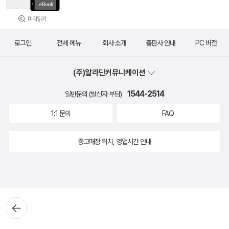
미리읽기
로그인
전체 메뉴
회사 소개
출판사 안내
PC 버전
(주)알라딘커뮤니케이션
1544-2514
일반문의 (발신자 부담)
1:1 문의
FAQ
중고매장 위치, 영업시간 안내
뒤로가
기