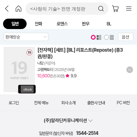
일반
만화
로맨스
판무
BL
옵션
[전자책] [세트] [BL] 리포스트(Reposte) (총3
권/완결)
나담
(지은이)
고렘팩토리
|
2025년 08월
10,600
9.9
원 (530원)
로그인
전체 메뉴
회사 소개
출판사 안내
PC 버전
(주)알라딘커뮤니케이션
1544-2514
일반문의 (발신자 부담)