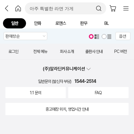
일반
만화
로맨스
판무
BL
옵션
로그인
전체 메뉴
회사 소개
출판사 안내
PC 버전
(주)알라딘커뮤니케이션
1544-2514
일반문의 (발신자 부담)
1:1 문의
FAQ
중고매장 위치, 영업시간 안내