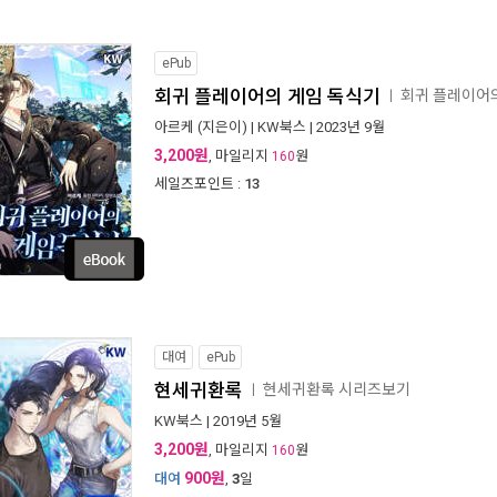
ePub
회귀 플레이어의 게임 독식기
회귀 플레이어
ㅣ
아르케
(지은이) |
KW북스
| 2023년 9월
3,200원
, 마일리지
원
160
세일즈포인트 :
13
대여
ePub
현세귀환록
현세귀환록 시리즈보기
ㅣ
KW북스
| 2019년 5월
3,200원
, 마일리지
원
160
900원
대여
,
3
일