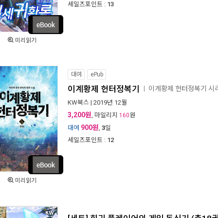
세일즈포인트 :
13
미리읽기
대여
ePub
이계황제 헌터정복기
이계황제 헌터정복기 시
ㅣ
KW북스
| 2019년 12월
3,200원
, 마일리지
원
160
900원
대여
,
3
일
세일즈포인트 :
12
미리읽기