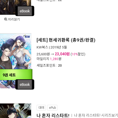
미리읽기
[세트] 현세귀환록 (총9권/완결)
KW북스
| 2019년 5월
23,040원
25,600
원 →
(
할인)
10%
마일리지
원
1,280
세일즈포인트 :
20
9권 세트
대여
ePub
나 혼자 리스타트!
나 혼자 리스타트! 시리즈보
ㅣ