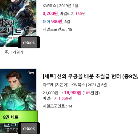
KW북스
| 2019년 1월
3,200원
, 마일리지
원
160
900원
대여
,
3
일
세일즈포인트 :
15
미리읽기
[세트] 신의 무공을 배운 초월급 헌터 (총8권
아르케
(지은이) |
KW북스
| 2021년 5월
18,900원
21,000
원 →
(
할인)
10%
마일리지
원
1,050
세일즈포인트 :
14
8권 세트