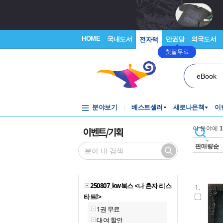
HOME
국내도서
만권당
외국도서
전자책
첫달무료
eBook
분야보기
베스트셀러
새로나온책
이
이벤트/기획
이 분야에
1
판매량순
250807_kw북스 <나 혼자 리스
1.
타트!>
1권 무료
대여 할인