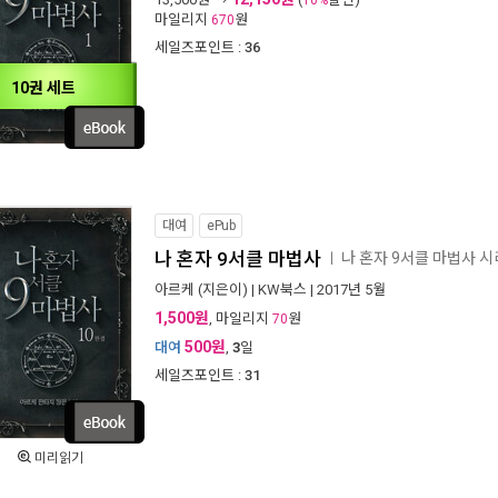
10%
마일리지
원
670
세일즈포인트 :
36
10권 세트
대여
ePub
나 혼자 9서클 마법사
나 혼자 9서클 마법사 
ㅣ
아르케
(지은이) |
KW북스
| 2017년 5월
1,500원
, 마일리지
원
70
500원
대여
,
3
일
세일즈포인트 :
31
미리읽기