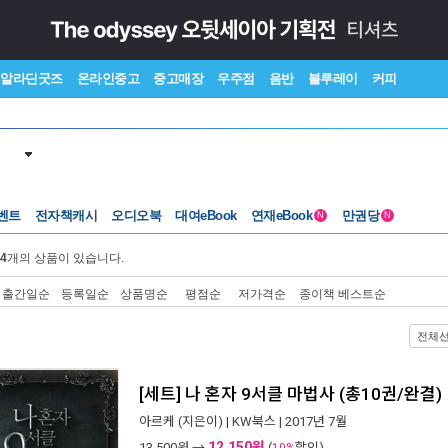
알라딘굿즈
온라인중고
중고매장
우주점
음반
블루레이
커피
벤트
전자책캐시
오디오북
대여eBook
연재eBook
만권당
N
N
4
개의 상품이 있습니다.
출간일순
등록일순
상품명순
평점순
저가격순
종이책 베스트순
전체
[세트] 나 혼자 9서클 마법사 (총10권/완결)
아르케
(지은이) |
KW북스
| 2017년 7월
12,150원
13,500
원 →
(
할인)