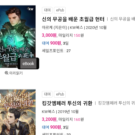
대여
ePub
신의 무공을 배운 초월급 헌터
신의 무공을 
ㅣ
아르케
(지은이) |
KW북스
| 2020년 10월
3,000원
, 마일리지
원
150
900원
대여
,
3
일
세일즈포인트 :
27
미리읽기
대여
ePub
킹갓엠페러 투신의 귀환
킹갓엠페러 투신의 
ㅣ
KW북스
| 2019년 10월
3,200원
, 마일리지
원
160
900원
대여
,
3
일
세일즈포인트 :
22