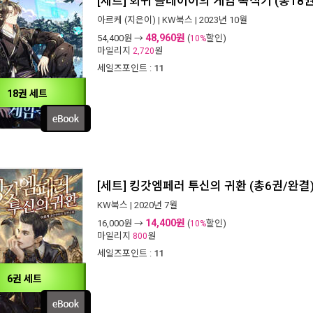
[세트] 회귀 플레이어의 게임 독식기 (총18
아르케
(지은이) |
KW북스
| 2023년 10월
48,960원
54,400
원 →
(
할인)
10%
마일리지
원
2,720
세일즈포인트 :
11
18권 세트
[세트] 킹갓엠페러 투신의 귀환 (총6권/완결
KW북스
| 2020년 7월
14,400원
16,000
원 →
(
할인)
10%
마일리지
원
800
세일즈포인트 :
11
6권 세트