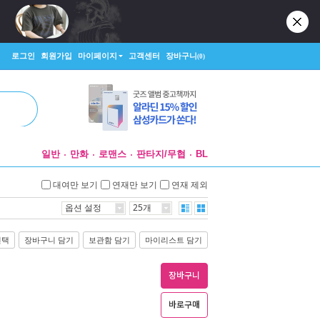
로그인
회원가입
마이페이지
고객센터
장바구니
(0)
일반
만화
로맨스
판타지/무협
BL
대여만 보기
연재만 보기
연재 제외
옵션 설정
25개
선택
장바구니 담기
보관함 담기
마이리스트 담기
장바구니
바로구매