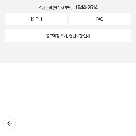
1544-2514
일반문의 (발신자 부담)
1:1 문의
FAQ
중고매장 위치, 영업시간 안내
뒤로가
기