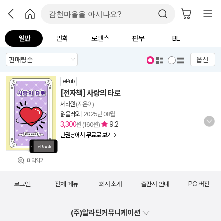
일반
만화
로맨스
판무
BL
옵션
ePub
[전자책] 사랑의 타로
세라원
(지은이)
읽을레오
|
2025년 08월
3,300
9.2
원 (160원)
만권당에서 무료로 보기
미리읽기
로그인
전체 메뉴
회사 소개
출판사 안내
PC 버전
(주)알라딘커뮤니케이션