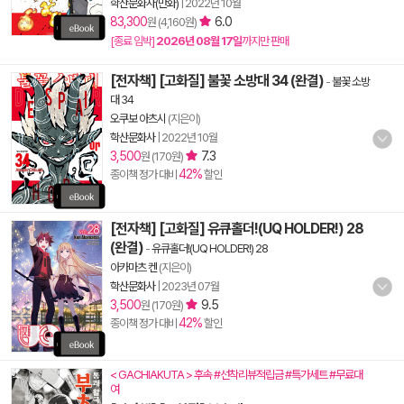
학산문화사(만화)
|
2022년 10월
83,300
6.0
원 (4,160원)
[종료 임박]
2026년 08월 17일
까지만 판매
[전자책] [고화질] 불꽃 소방대 34 (완결)
-
불꽃 소방
대 34
오쿠보 아츠시
(지은이)
학산문화사
|
2022년 10월
3,500
7.3
원 (170원)
42%
종이책 정가 대비
할인
[전자책] [고화질] 유큐홀더!(UQ HOLDER!) 28
(완결)
-
유큐홀더!(UQ HOLDER!) 28
아카마츠 켄
(지은이)
학산문화사
|
2023년 07월
3,500
9.5
원 (170원)
42%
종이책 정가 대비
할인
< GACHIAKUTA > 후속 #선착리뷰적립금 #특가세트 #무료대
여