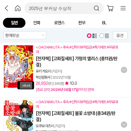
일반
만화
로맨스
판무
BL
옵션
< GACHIAKUTA > 후속 #선착리뷰적립금 #특가세트 #무료대
여
[전자책] [고화질세트] 가형의 앨리스 (총11권/완
결)
유키 카오리
(지은이)
학산문화사
|
2022년 10월
26,950
10.0
원 (1,340원)
[종료 임박]
2026년 08월 17일
까지만 판매
< GACHIAKUTA > 후속 #선착리뷰적립금 #특가세트 #무료대
여
[전자책] [고화질세트] 불꽃 소방대 (총34권/완
결)
오쿠보 아츠시
(지은이)