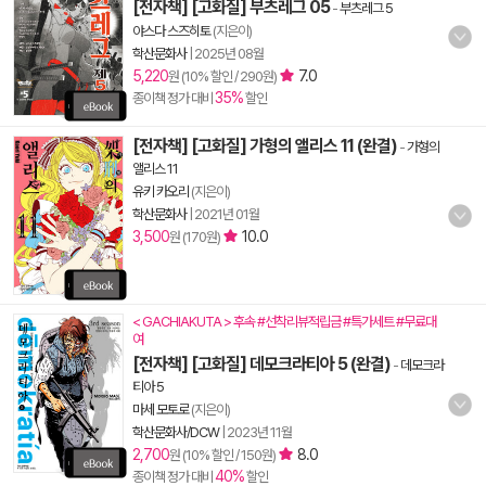
[전자책] [고화질] 부츠레그 05
-
부츠레그 5
야스다 스즈히토
(지은이)
학산문화사
|
2025년 08월
5,220
7.0
원 (10% 할인 / 290원)
35%
종이책 정가 대비
할인
[전자책] [고화질] 가형의 앨리스 11 (완결)
-
가형의
앨리스 11
유키 카오리
(지은이)
학산문화사
|
2021년 01월
3,500
10.0
원 (170원)
< GACHIAKUTA > 후속 #선착리뷰적립금 #특가세트 #무료대
여
[전자책] [고화질] 데모크라티아 5 (완결)
-
데모크라
티아 5
마세 모토로
(지은이)
학산문화사/DCW
|
2023년 11월
2,700
8.0
원 (10% 할인 / 150원)
40%
종이책 정가 대비
할인