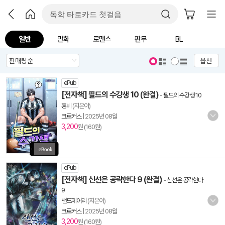
일반
만화
로맨스
판무
BL
옵션
ePub
[전자책] 필드의 수강생 10 (완결)
-
필드의 수강생 10
홍비
(지은이)
크로커스
|
2025년 08월
3,200
원 (160원)
ePub
[전자책] 신선은 공략한다 9 (완결)
-
신선은 공략한다
9
샌드페어리
(지은이)
크로커스
|
2025년 08월
3,200
원 (160원)