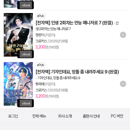
ePub
[전자책] 인생 2회차는 만능 매니저로 7 (완결)
-
인
생 2회차는 만능 매니저로 7
청량이
(지은이)
크로커스
|
2025년 08월
3,200
원 (160원)
ePub
[전자책] 기자인데요, 망돌 좀 내려주세요 9 (완결)
-
기자인데요, 망돌 좀 내려주세요 9
톳파래
(지은이)
크로커스
|
2025년 08월
3,200
원 (160원)
로그인
전체 메뉴
회사 소개
출판사 안내
PC 버전