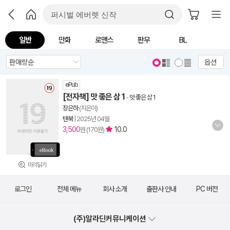
일반
만화
로맨스
판무
BL
옵션
ePub
[전자책] 맛 좋은 삼 1
-
맛 좋은 삼 1
장은하
(지은이)
텐북
|
2025년 04월
3,500
10.0
원 (170원)
미리읽기
로그인
전체 메뉴
회사 소개
출판사 안내
PC 버전
(주)알라딘커뮤니케이션