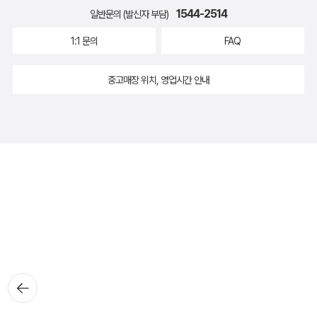
1544-2514
일반문의 (발신자 부담)
1:1 문의
FAQ
중고매장 위치, 영업시간 안내
뒤로가
기