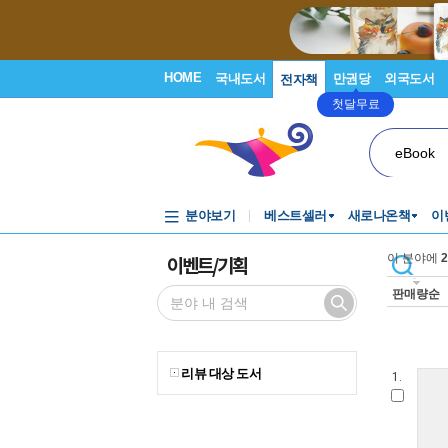
HOME
국내도서
만권당
외국도서
전자책
첫달무료
eBook
분야보기
베스트셀러
새로나온책
이
이벤트/기획
이 분야에
2
판매량순
리뷰 대상 도서
1.