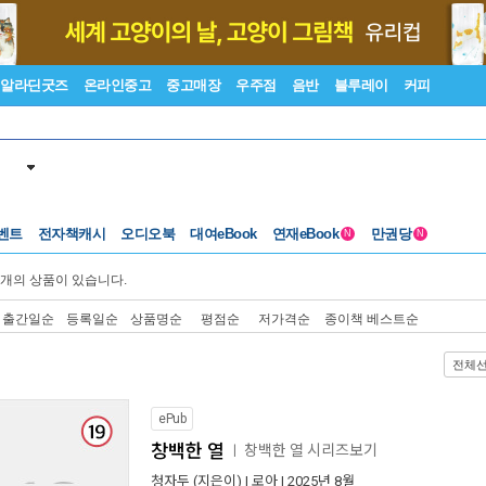
알라딘굿즈
온라인중고
중고매장
우주점
음반
블루레이
커피
벤트
전자책캐시
오디오북
대여eBook
연재eBook
만권당
N
N
개의 상품이 있습니다.
출간일순
등록일순
상품명순
평점순
저가격순
종이책 베스트순
전체
ePub
창백한 열
창백한 열 시리즈보기
ㅣ
청자두
(지은이) |
로아
| 2025년 8월