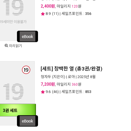
2,400원
, 마일리지
원
120
8.9
(
11
) | 세일즈포인트 :
356
미리읽기
[세트] 창백한 열 (총3권/완결)
청자두
(지은이) |
로아
| 2025년 8월
7,200원
, 마일리지
원
360
9.6
(
46
) | 세일즈포인트 :
853
3권 세트