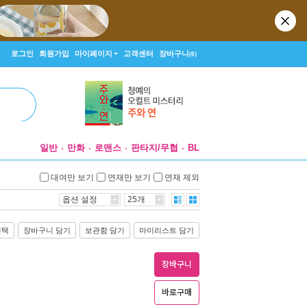
로그인
회원가입
마이페이지
고객센터
장바구니
(0)
일반
만화
로맨스
판타지/무협
BL
대여만 보기
연재만 보기
연재 제외
옵션 설정
25개
선택
장바구니 담기
보관함 담기
마이리스트 담기
장바구니
바로구매