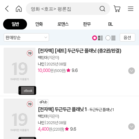
일반
만화
로맨스
판무
BL
옵션
[전자책] [세트] 두근두근 플래닛 (총2권/완결)
백민아
(지은이)
나인
|
2025년 08월
10,000
9.6
원 (500원)
ePub
[전자책] 두근두근 플래닛 1
-
두근두근 플래닛 1
백민아
(지은이)
나인
|
2025년 08월
4,400
9.6
원 (220원)