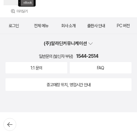
미리읽기
로그인
전체 메뉴
회사 소개
출판사 안내
PC 버전
(주)알라딘커뮤니케이션
1544-2514
일반문의 (발신자 부담)
1:1 문의
FAQ
중고매장 위치, 영업시간 안내
뒤로가
기