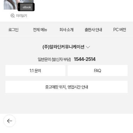
미리읽기
로그인
전체 메뉴
회사 소개
출판사 안내
PC 버전
(주)알라딘커뮤니케이션
1544-2514
일반문의 (발신자 부담)
1:1 문의
FAQ
중고매장 위치, 영업시간 안내
뒤로가
기