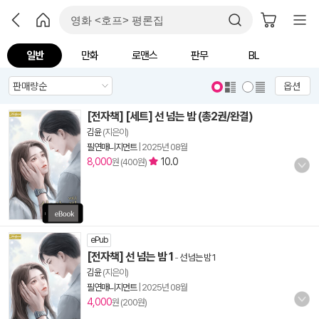
일반
만화
로맨스
판무
BL
옵션
[전자책] [세트] 선 넘는 밤 (총2권/완결)
김윤
(지은이)
필연매니지먼트
|
2025년 08월
8,000
10.0
원 (400원)
ePub
[전자책] 선 넘는 밤 1
-
선 넘는 밤 1
김윤
(지은이)
필연매니지먼트
|
2025년 08월
4,000
원 (200원)