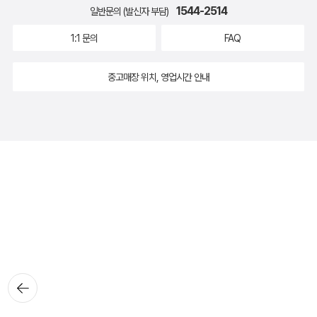
1544-2514
일반문의 (발신자 부담)
1:1 문의
FAQ
중고매장 위치, 영업시간 안내
뒤로가
기