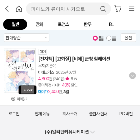
일반
만화
로맨스
판무
BL
옵션
대여
[전자책] [고화질] [비애] 군청 헐레이션
노지
(지은이)
비애코믹스
|
2025년 07월
4,800
9.5
원 (240원)
40%
종이책 정가 대비
할인
2,400
대여가
원,
3일
미리읽기
로그인
전체 메뉴
회사 소개
출판사 안내
PC 버전
(주)알라딘커뮤니케이션