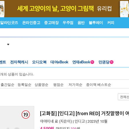
알라딘굿즈
온라인중고
중고매장
우주점
음반
블루레이
커피
벤트
전자책캐시
오디오북
대여eBook
연재eBook
만권당
N
N
개의 상품이 있습니다.
출간일순
등록일순
상품명순
평점순
저가격순
종이책 베스트순
전체
[고화질] [인디고] [from RED] 거짓말쟁이
아야미네 료
(지은이) |
인디고
| 2023년 10월
4,500원
, 마일리지
원