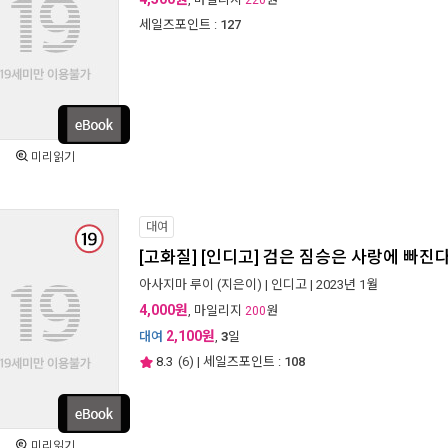
220
세일즈포인트 :
127
미리읽기
대여
[고화질] [인디고] 검은 짐승은 사랑에 빠진
아사지마 루이
(지은이) |
인디고
| 2023년 1월
4,000원
, 마일리지
원
200
2,100원
대여
,
3
일
8.3
(
6
) | 세일즈포인트 :
108
미리읽기