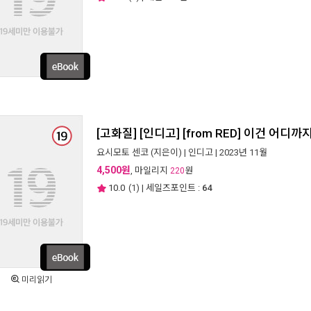
[고화질] [인디고] [from RED] 이건 어디
요시모토 센코
(지은이) |
인디고
| 2023년 11월
4,500원
, 마일리지
원
220
10.0
(
1
) | 세일즈포인트 :
64
미리읽기