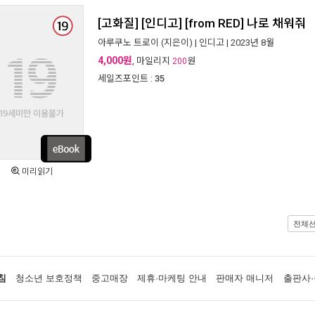
[고화질] [인디고] [from RED] 나로 채워줘
아루쿠노 트로이
(지은이) |
인디고
| 2023년 8월
4,000원
, 마일리지
원
200
세일즈포인트 :
35
미리읽기
전체
침
청소년 보호정책
중고매장
제휴·마케팅 안내
판매자 매니저
출판사·