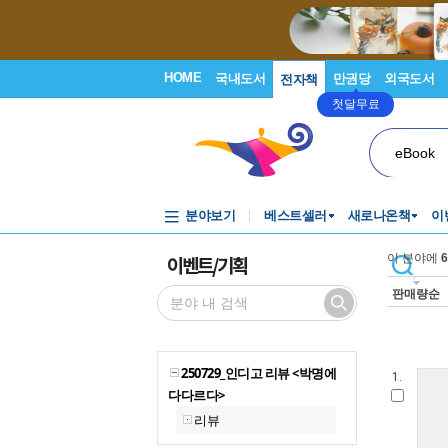
HOME
국내도서
만권당
외국도서
전자책
첫달무료
eBook
분야보기
베스트셀러
새로나온책
이
이벤트/기획
이 분야에
6
판매량순
250729_인디고 리뷰 <박명에
1.
다다르다>
리뷰