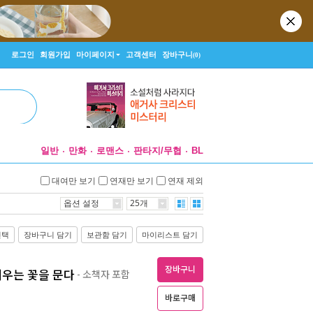
로그인
회원가입
마이페이지
고객센터
장바구니
(0)
일반
만화
로맨스
판타지/무협
BL
대여만 보기
연재만 보기
연재 제외
옵션 설정
25개
선택
장바구니 담기
보관함 담기
마이리스트 담기
장바구니
 여우는 꽃을 문다
- 소책자 포함
바로구매