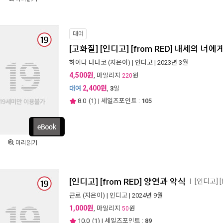
대여
[고화질] [인디고] [from RED] 내세의 너
하이다 나나코
(지은이) |
인디고
| 2023년 3월
4,500원
, 마일리지
원
220
2,400원
대여
,
3
일
8.0
(
1
) | 세일즈포인트 :
105
미리읽기
[인디고] [from RED] 양연과 악식
[인디고] 
ㅣ
콘로
(지은이) |
인디고
| 2024년 9월
1,000원
, 마일리지
원
50
10.0
(
1
) | 세일즈포인트 :
89