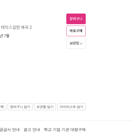
장바구니
테익스칼란 제국 2
바로구매
5년 7월
보관함
선택
장바구니 담기
보관함 담기
마이리스트 담기
공급사 안내
광고 안내
학교·기업·기관 대량구매