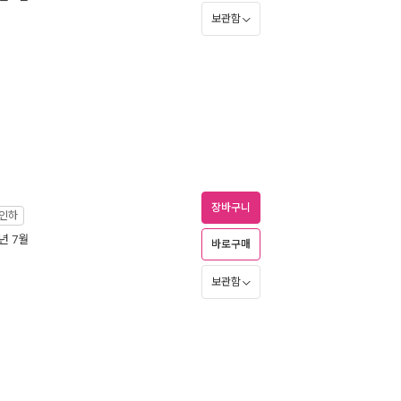
보관함
장바구니
인하
5년 7월
바로구매
보관함