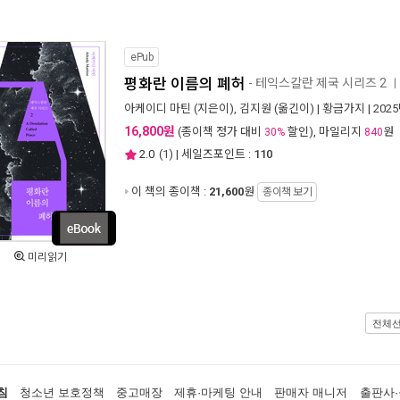
ePub
평화란 이름의 폐허
- 테익스칼란 제국 시리즈 2
ㅣ
아케이디 마틴
(지은이),
김지원
(옮긴이) |
황금가지
| 202
16,800원
(종이책 정가 대비
할인), 마일리지
원
30%
840
2.0
(
1
) | 세일즈포인트 :
110
이 책의 종이책 :
21,600
원
종이책 보기
미리읽기
전체
침
청소년 보호정책
중고매장
제휴·마케팅 안내
판매자 매니저
출판사·