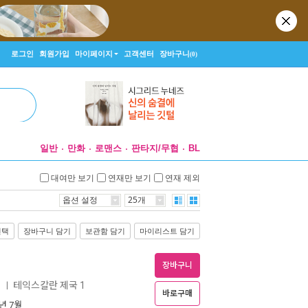
로그인
회원가입
마이페이지
고객센터
장바구니
(0)
일반
만화
로맨스
판타지/무협
BL
대여만 보기
연재만 보기
연재 제외
옵션 설정
25개
선택
장바구니 담기
보관함 담기
마이리스트 담기
장바구니
1
테익스칼란 제국 1
ㅣ
바로구매
5년 7월