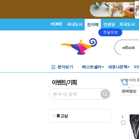
HOME
국내도서
만권당
외국도서
전자책
첫달무료
eBook
분야보기
베스트셀러
새로나온책
이
이벤트/기획
이 분야에
3
판매량순
휴고상
1.