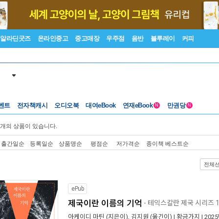
알라딘굿즈
온라인중고
중고매장
우주점
음반
블루레이
커피
벤트
전자책캐시
오디오북
대여eBook
연재eBook
만권당
N
N
개의 상품이 있습니다.
출간일순
등록일순
상품명순
평점순
저가격순
종이책 베스트순
전체
ePub
제국이란 이름의 기억
- 테익스칼란 제국 시리즈 
아케이디 마틴
(지은이),
김지원
(옮긴이) |
황금가지
| 202