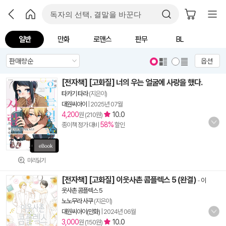
일반
만화
로맨스
판무
BL
옵션
[전자책] [고화질] 너의 우는 얼굴에 사랑을 했다.
타카기 타라
(지은이)
대원씨아이
|
2025년 07월
4,200
10.0
원 (210원)
58%
종이책 정가 대비
할인
미리읽기
[전자책] [고화질] 이웃사촌 콤플렉스 5 (완결)
-
이
웃사촌 콤플렉스 5
노노무라 사쿠
(지은이)
대원씨아이(만화)
|
2024년 06월
3,000
10.0
원 (150원)