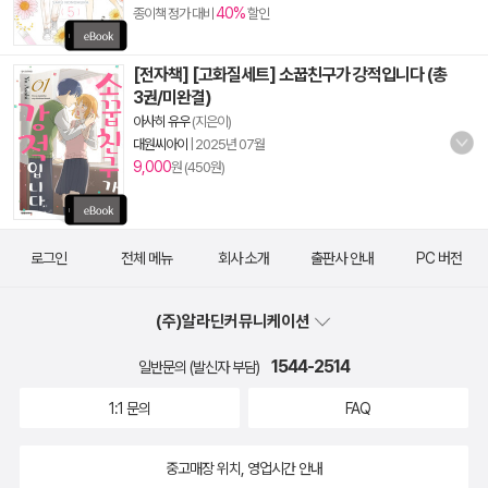
40%
종이책 정가 대비
할인
[전자책] [고화질세트] 소꿉친구가 강적입니다 (총
3권/미완결)
아사히 유우
(지은이)
대원씨아이
|
2025년 07월
9,000
원 (450원)
로그인
전체 메뉴
회사 소개
출판사 안내
PC 버전
(주)알라딘커뮤니케이션
1544-2514
일반문의 (발신자 부담)
1:1 문의
FAQ
중고매장 위치, 영업시간 안내