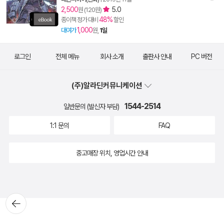
2,500
5.0
원 (120원)
48%
종이책 정가 대비
할인
1,000
대여가
원,
1일
로그인
전체 메뉴
회사 소개
출판사 안내
PC 버전
(주)알라딘커뮤니케이션
1544-2514
일반문의 (발신자 부담)
1:1 문의
FAQ
중고매장 위치, 영업시간 안내
뒤로가
기