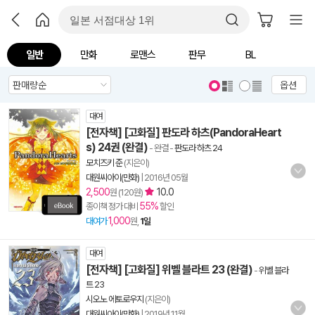
일반
만화
로맨스
판무
BL
옵션
대여
[전자책] [고화질] 판도라 하츠(PandoraHeart
s) 24권 (완결)
- 완결
-
판도라 하츠 24
모치즈키 준
(지은이)
대원씨아이(만화)
|
2016년 05월
2,500
10.0
원 (120원)
55%
종이책 정가 대비
할인
1,000
대여가
원,
1일
대여
[전자책] [고화질] 위벨 블라트 23 (완결)
-
위벨 블라
트 23
시오노 에토로우지
(지은이)
대원씨아이(만화)
|
2019년 11월