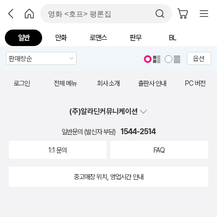
일반
만화
로맨스
판무
BL
옵션
로그인
전체 메뉴
회사 소개
출판사 안내
PC 버전
(주)알라딘커뮤니케이션
1544-2514
일반문의 (발신자 부담)
1:1 문의
FAQ
중고매장 위치, 영업시간 안내