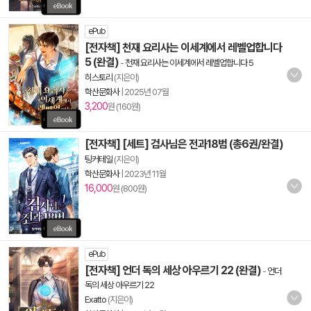
ePub
[전자책] 천재 요리사는 이세계에서 레벨업합니다
5 (완결)
-
천재 요리사는 이세계에서 레벨업합니다 5
히스토리
(지은이)
학산문화사
|
2025년 07월
3,200
원 (160원)
[전자책] [세트] 검사님은 전과18범 (총6권/완결)
팅커테일
(지은이)
학산문화사
|
2023년 11월
16,000
원 (800원)
ePub
[전자책] 언더 독의 세상 아우르기 22 (완결)
-
언더
독의 세상 아우르기 22
Exatto
(지은이)