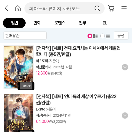
일반
만화
로맨스
판무
BL
옵션
[전자책] [세트] 천재 요리사는 이세계에서 레벨업
합니다 (총5권/완결)
히스토리
(지은이)
학산문화사
|
2025년 07월
12,800
원 (640원)
[전자책] [세트] 언더 독의 세상 아우르기 (총22
권/완결)
Exatto
(지은이)
학산문화사
|
2024년 11월
64,000
원 (3,200원)