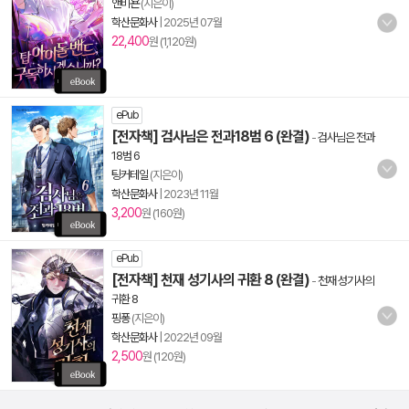
앤비욘
(지은이)
학산문화사
|
2025년 07월
22,400
원 (1,120원)
ePub
[전자책] 검사님은 전과18범 6 (완결)
-
검사님은 전과
18범 6
팅커테일
(지은이)
학산문화사
|
2023년 11월
3,200
원 (160원)
ePub
[전자책] 천재 성기사의 귀환 8 (완결)
-
천재 성기사의
귀환 8
핑퐁
(지은이)
학산문화사
|
2022년 09월
2,500
원 (120원)