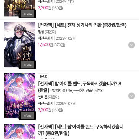
학산문화사
|
2024년 11월
3,200
원 (160원)
[전자책] [세트] 천재 성기사의 귀환 (총8권/완결)
핑퐁
(지은이)
학산문화사
|
2023년 02월
17,500
원 (870원)
ePub
[전자책] 탑 아이돌 밴드, 구독하시겠습니까? 8
(완결)
-
탑 아이돌 밴드, 구독하시겠습니까? 8
앤비욘
(지은이)
학산문화사
|
2025년 07월
3,200
원 (160원)
[전자책] [세트] 탑 아이돌 밴드, 구독하시겠습니
까? (총8권/완결)