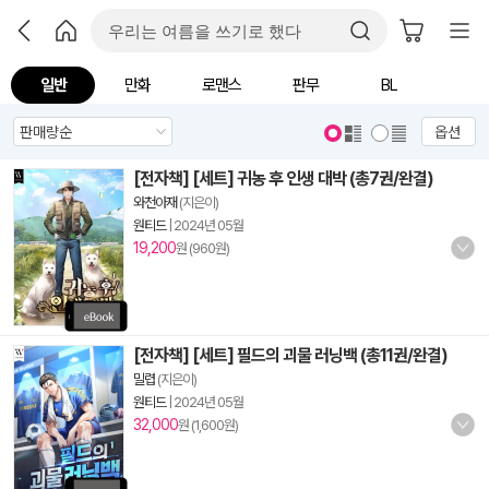
일반
만화
로맨스
판무
BL
옵션
[전자책] [세트] 귀농 후 인생 대박 (총7권/완결)
와천아재
(지은이)
원티드
|
2024년 05월
19,200
원 (960원)
[전자책] [세트] 필드의 괴물 러닝백 (총11권/완결)
밀렵
(지은이)
원티드
|
2024년 05월
32,000
원 (1,600원)