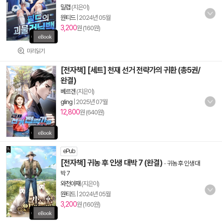
밀렵
(지은이)
원티드
|
2024년 05월
3,200
원 (160원)
미리읽기
[전자책] [세트] 천재 선거 전략가의 귀환 (총5권/
완결)
베르겐
(지은이)
gling
|
2025년 07월
12,800
원 (640원)
ePub
[전자책] 귀농 후 인생 대박 7 (완결)
-
귀농 후 인생 대
박 7
와천아재
(지은이)
원티드
|
2024년 05월
3,200
원 (160원)