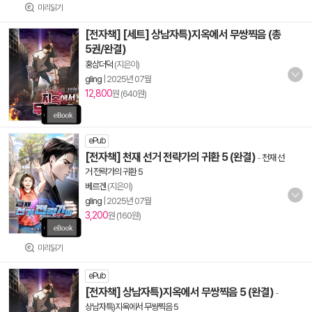
미리읽기
[전자책] [세트] 상남자특)지옥에서 무쌍찍음 (총
5권/완결)
홍삼더덕
(지은이)
gling
|
2025년 07월
12,800
원 (640원)
ePub
[전자책] 천재 선거 전략가의 귀환 5 (완결)
-
천재 선
거 전략가의 귀환 5
베르겐
(지은이)
gling
|
2025년 07월
3,200
원 (160원)
미리읽기
ePub
[전자책] 상남자특)지옥에서 무쌍찍음 5 (완결)
-
상남자특)지옥에서 무쌍찍음 5