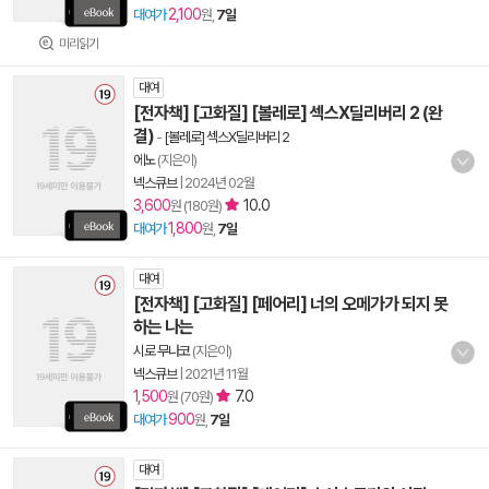
2,100
대여가
원,
7일
미리읽기
대여
[전자책] [고화질] [볼레로] 섹스X딜리버리 2 (완
결)
-
[볼레로] 섹스X딜리버리 2
에노
(지은이)
넥스큐브
|
2024년 02월
3,600
10.0
원 (180원)
1,800
대여가
원,
7일
대여
[전자책] [고화질] [페어리] 너의 오메가가 되지 못
하는 나는
시로 무나코
(지은이)
넥스큐브
|
2021년 11월
1,500
7.0
원 (70원)
900
대여가
원,
7일
대여