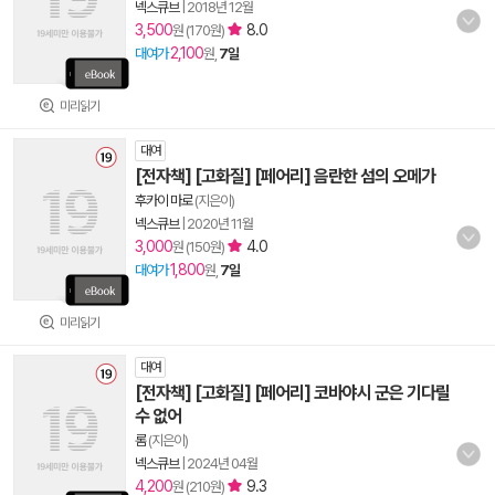
넥스큐브
|
2018년 12월
3,500
8.0
원 (170원)
2,100
대여가
원,
7일
미리읽기
대여
[전자책] [고화질] [페어리] 음란한 섬의 오메가
후카이 마로
(지은이)
넥스큐브
|
2020년 11월
3,000
4.0
원 (150원)
1,800
대여가
원,
7일
미리읽기
대여
[전자책] [고화질] [페어리] 코바야시 군은 기다릴
수 없어
롬
(지은이)
넥스큐브
|
2024년 04월
4,200
9.3
원 (210원)