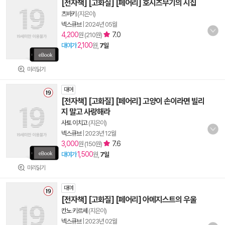
[전자책] [고화질] [페어리] 호시츠무기의 시집
츠바키
(지은이)
넥스큐브
|
2024년 05월
4,200
7.0
원 (210원)
2,100
대여가
원,
7일
미리읽기
대여
[전자책] [고화질] [페어리] 고양이 손이라면 빌리
지 말고 사랑해라
사토 이치고
(지은이)
넥스큐브
|
2023년 12월
3,000
7.6
원 (150원)
1,500
대여가
원,
7일
미리읽기
대여
[전자책] [고화질] [페어리] 아메지스트의 우울
칸노 키르셰
(지은이)
넥스큐브
|
2023년 02월