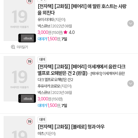
[전자책] [고화질] [페어리] 애 딸린 호스트는 사랑
을 외친다
유이 리이타
(지은이)
넥스큐브
|
2022년 08월
3,000
4.0
원 (150원)
1,500
대여가
원,
7일
미리읽기
대여
[전자책] [고화질] [페어리] 이세계에서 음란 다크
엘프로 오해받은 건 2 (완결)
-
[페어리] 이세계에서 음란
다크 엘프로 오해받은 건 2
후유사카 코로모
(지은이)
넥스큐브
|
2023년 08월
3,000
원 (150원)
1,500
대여가
원,
7일
대여
[전자책] [고화질] [볼레로] 형과 아우
마츠
(지은이)