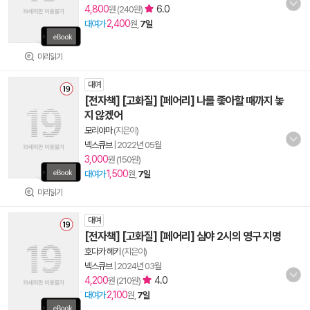
4,800
6.0
원 (240원)
2,400
대여가
원,
7일
미리읽기
대여
[전자책] [고화질] [페어리] 나를 좋아할 때까지 놓
지 않겠어
모리야마
(지은이)
넥스큐브
|
2022년 05월
3,000
원 (150원)
1,500
대여가
원,
7일
미리읽기
대여
[전자책] [고화질] [페어리] 심야 2시의 영구 지명
호다카 헤키
(지은이)
넥스큐브
|
2024년 03월
4,200
4.0
원 (210원)
2,100
대여가
원,
7일