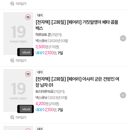
미리읽기
대여
[전자책] [고화질] [페어리] 거짓말쟁이 베타 콤플
렉스
하루모토 콘
(지은이)
넥스큐브
|
2020년 03월
3,500
원 (170원)
2,100
대여가
원,
7일
미리읽기
대여
[전자책] [고화질] [페어리] 아사히 군은 건방진 여
장 남자 01
토리마루 타로
(지은이)
넥스큐브
|
2023년 01월
4,200
원 (210원)
2,100
대여가
원,
7일
미리읽기
대여