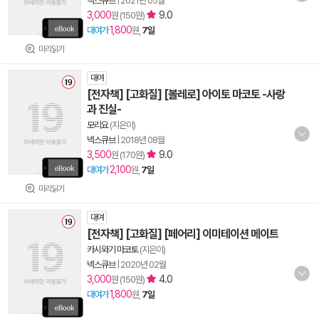
넥스큐브
|
2021년 05월
3,000
9.0
원 (150원)
1,800
대여가
원,
7일
미리읽기
대여
[전자책] [고화질] [볼레로] 아이토 마코토 -사랑
과 진실-
모리요
(지은이)
넥스큐브
|
2018년 08월
3,500
9.0
원 (170원)
2,100
대여가
원,
7일
미리읽기
대여
[전자책] [고화질] [페어리] 이미테이션 메이트
카시와기 마코토
(지은이)
넥스큐브
|
2020년 02월
3,000
4.0
원 (150원)
1,800
대여가
원,
7일