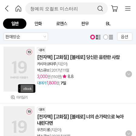
일반
만화
로맨스
판무
BL
옵션
대여
[전자책] [고화질] [볼레로] 당신은 음란한 사람
카시마 코타루
(지은이)
넥스큐브
|
2017년 11월
3,000
8.8
원 (150원)
1,800
대여가
원,
7일
미리읽기
대여
[전자책] [고화질] [볼레로] 너의 손가락으로 녹아
내린다면
우츠미 롱
(지은이)