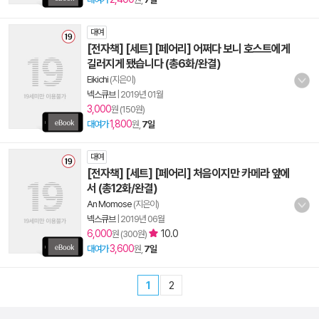
대여
[전자책] [세트] [페어리] 어쩌다 보니 호스트에게
길러지게 됐습니다 (총6화/완결)
Eikichi
(지은이)
넥스큐브
|
2019년 01월
3,000
원 (150원)
1,800
대여가
원,
7일
대여
[전자책] [세트] [페어리] 처음이지만 카메라 앞에
서 (총12화/완결)
An Momose
(지은이)
넥스큐브
|
2019년 06월
6,000
10.0
원 (300원)
3,600
대여가
원,
7일
1
2