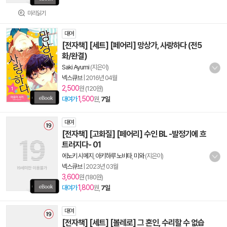
미리읽기
대여
[전자책] [세트] [페어리] 망상가, 사랑하다 (전5
화/완결)
Saki Ayumi
(지은이)
넥스큐브
|
2016년 04월
2,500
원 (120원)
1,500
대여가
원,
7일
대여
[전자책] [고화질] [페어리] 수인 BL -발정기에 흐
트러지다- 01
에노키 시메지
,
아키하루 노비타
,
미와
(지은이)
넥스큐브
|
2023년 03월
3,600
원 (180원)
1,800
대여가
원,
7일
대여
[전자책] [세트] [볼레로] 그 혼인, 수리할 수 없습