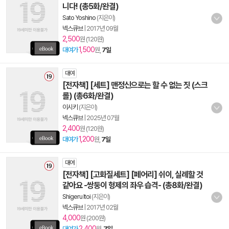
니다! (총5화/완결)
Sato Yoshino
(지은이)
넥스큐브
|
2017년 09월
2,500
원 (120원)
1,500
대여가
원,
7일
대여
[전자책] [세트] 맨정신으로는 할 수 없는 짓 (스크
롤) (총6화/완결)
이시키
(지은이)
넥스큐브
|
2025년 07월
2,400
원 (120원)
1,200
대여가
원,
7일
대여
[전자책] [고화질세트] [페어리] 쉬이, 실례할 것
같아요 -쌍둥이 형제의 좌우 습격- (총8화/완결)
Shigeru Itoi
(지은이)
넥스큐브
|
2017년 02월
4,000
원 (200원)
2,400
대여가
원,
7일