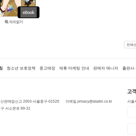
미리읽기
전체
침
청소년 보호정책
중고매장
제휴·마케팅 안내
판매자 매니저
출판사·
고객
신판매업신고 2003-서울중구-01520
이메일 privacy@aladin.co.kr
서울시
구 서소문로 89-31