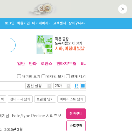
로그인
회원가입
마이페이지
고객센터
장바구니
(0)
일반
만화
로맨스
판타지/무협
BL
대여만 보기
연재만 보기
연재 제외
옵션 설정
25개
선택
장바구니 담기
보관함 담기
마이리스트 담기
장바구니
담 : Fate/type Redline 시리즈보
바로구매
스
| 2025년 3월