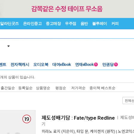
알라딘굿즈
온라인중고
중고매장
우주점
음반
블루레이
커피
벤트
전자책캐시
오디오북
대여eBook
연재eBook
만권당
N
N
개의 상품이 있습니다.
출간일순
등록일순
상품명순
평점순
저가격순
종이책 베스트순
전체
제도성배기담 : Fate/type Redline
제도성배기
ㅣ
기
히라노 료지
(지은이),
타입 문
,
케이켄치
(원작) |
노엔코믹