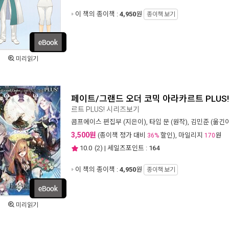
이 책의 종이책 :
4,950
원
종이책 보기
미리읽기
페이트/그랜드 오더 코믹 아라카르트 PLUS!
르트 PLUS! 시리즈보기
콤프에이스 편집부
(지은이),
타입 문
(원작),
김민준
(옮긴이
3,500원
(종이책 정가 대비
할인), 마일리지
원
36%
170
10.0
(
2
) | 세일즈포인트 :
164
이 책의 종이책 :
4,950
원
종이책 보기
미리읽기