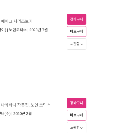
장바구니
 페이크 시리즈보기
이) |
노엔코믹스
| 2023년 7월
바로구매
보관함
장바구니
- 나카타니 작품집, 노엔 코믹스
터(주)
| 2020년 2월
바로구매
보관함