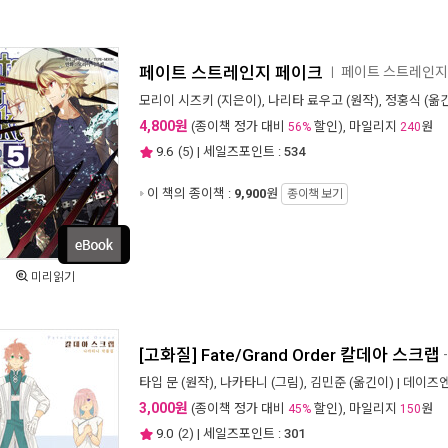
페이트 스트레인지 페이크
페이트 스트레인지
ㅣ
모리이 시즈키
(지은이),
나리타 료우고
(원작),
정홍식
(옮긴
4,800원
(종이책 정가 대비
할인), 마일리지
원
56%
240
9.6
(
5
) | 세일즈포인트 :
534
이 책의 종이책 :
9,900
원
종이책 보기
미리읽기
[고화질] Fate/Grand Order 칼데아 스크랩
타입 문
(원작),
나카타니
(그림),
김민준
(옮긴이) |
데이즈엔
3,000원
(종이책 정가 대비
할인), 마일리지
원
45%
150
9.0
(
2
) | 세일즈포인트 :
301