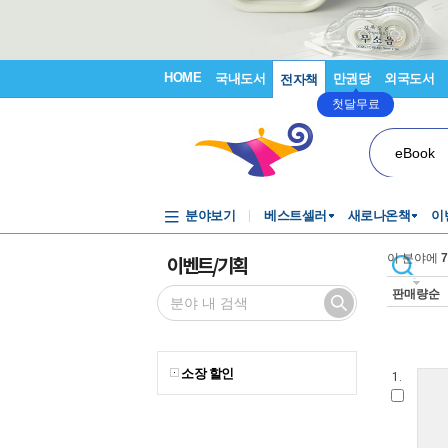
HOME
국내도서
만권당
외국도서
전자책
첫달무료
eBook
분야보기
베스트셀러
새로나온책
이
이벤트/기획
이 분야에
7
판매량순
소장 할인
1.