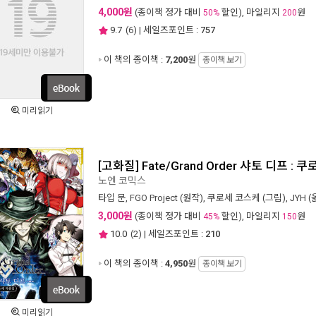
4,000원
(종이책 정가 대비
할인), 마일리지
원
50%
200
9.7
(
6
) | 세일즈포인트 :
757
이 책의 종이책 :
7,200
원
종이책 보기
미리읽기
[고화질] Fate/Grand Order 샤토 디프 
노엔 코믹스
타입 문
,
FGO Project
(원작),
쿠로세 코스케
(그림),
JYH
(
3,000원
(종이책 정가 대비
할인), 마일리지
원
45%
150
10.0
(
2
) | 세일즈포인트 :
210
이 책의 종이책 :
4,950
원
종이책 보기
미리읽기