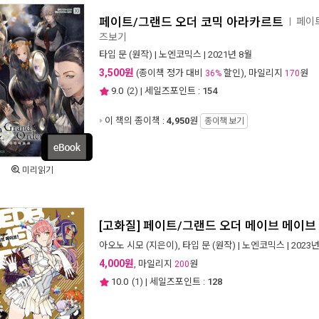
페이트/그랜드 오더 코믹 아라카르트
페이
ㅣ
즈보기
타입 문
(원작) |
노엔코믹스
| 2021년 8월
3,500원
(종이책 정가 대비
할인), 마일리지
원
36%
170
9.0
(
2
) | 세일즈포인트 :
154
이 책의 종이책 :
4,950
원
종이책 보기
미리읽기
[고화질] 페이트/그랜드 오더 메이브 메이브 
아오노 시모
(지은이),
타입 문
(원작) |
노엔코믹스
| 2023
4,000원
, 마일리지
원
200
10.0
(
1
) | 세일즈포인트 :
128