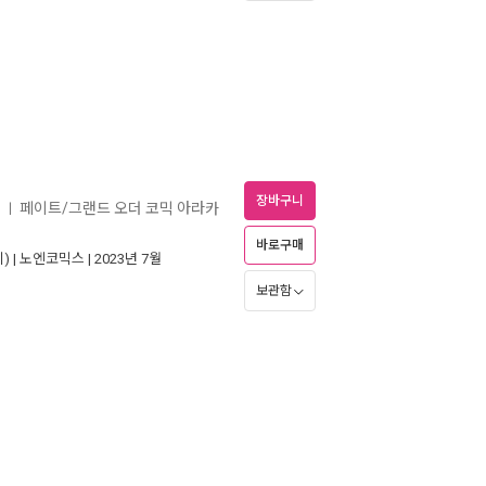
장바구니
페이트/그랜드 오더 코믹 아라카
ㅣ
바로구매
) |
노엔코믹스
| 2023년 7월
보관함