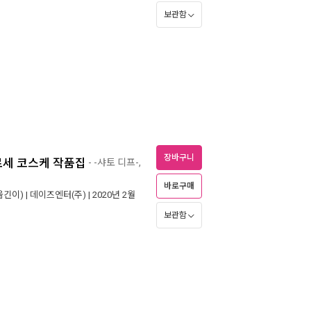
보관함
장바구니
: 쿠로세 코스케 작품집
- -샤토 디프-,
바로구매
옮긴이) |
데이즈엔터(주)
| 2020년 2월
보관함