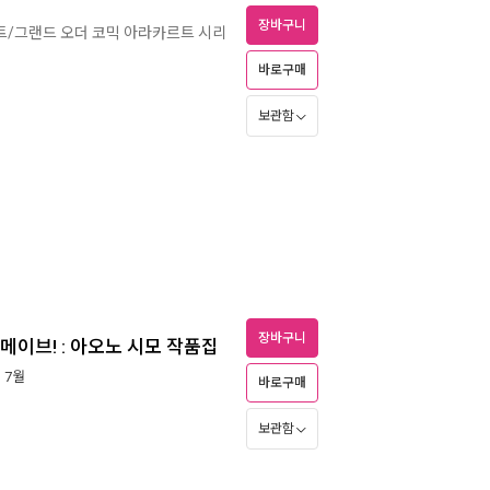
장바구니
트/그랜드 오더 코믹 아라카르트 시리
바로구매
보관함
장바구니
메이브! : 아오노 시모 작품집
년 7월
바로구매
보관함