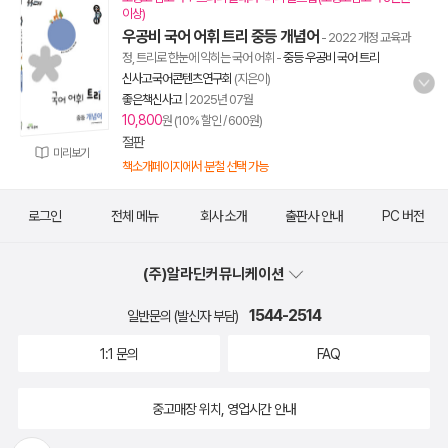
이상)
우공비 국어 어휘 트리 중등 개념어
- 2022 개정 교육과
정, 트리로 한눈에 익히는 국어 어휘
-
중등 우공비 국어 트리
신사고국어콘텐츠연구회
(지은이)
좋은책신사고
|
2025년 07월
10,800
원 (10% 할인 / 600원)
절판
미리보기
책소개페이지에서 분철 선택 가능
로그인
전체 메뉴
회사 소개
출판사 안내
PC 버전
(주)알라딘커뮤니케이션
1544-2514
일반문의 (발신자 부담)
1:1 문의
FAQ
중고매장 위치, 영업시간 안내