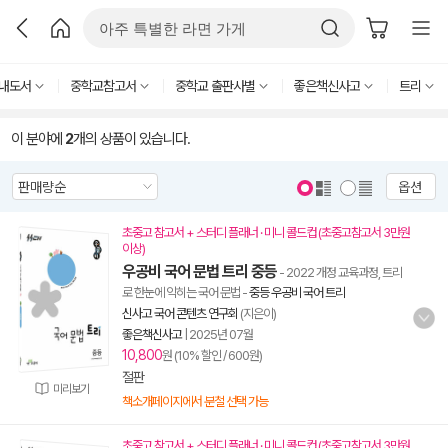
내도서
중학교참고서
중학교 출판사별
좋은책신사고
트리
이 분야에
2
개의 상품이 있습니다.
옵션
초중고 참고서 + 스터디 플래너 · 미니 콜드컵 (초중고참고서 3만원
이상)
우공비 국어 문법 트리 중등
- 2022 개정 교육과정, 트리
로 한눈에 익히는 국어 문법
-
중등 우공비 국어 트리
신사고 국어 콘텐츠 연구회
(지은이)
좋은책신사고
|
2025년 07월
10,800
원 (10% 할인 / 600원)
절판
미리보기
책소개페이지에서 분철 선택 가능
초중고 참고서 + 스터디 플래너 · 미니 콜드컵 (초중고참고서 3만원