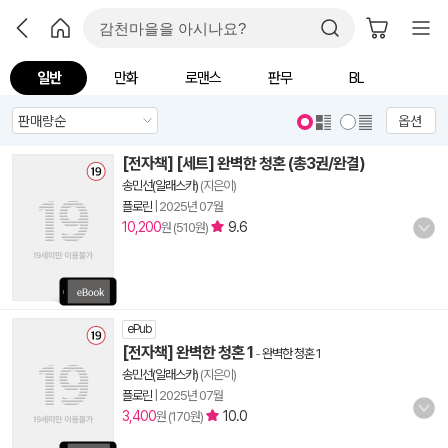
일반
만화
로맨스
판무
BL
옵션
[전자책] [세트] 완벽한 청혼 (총3권/완결)
송민선(알래스카)
(지은이)
플로린
|
2025년 07월
10,200
9.6
원 (510원)
ePub
[전자책] 완벽한 청혼 1
-
완벽한 청혼 1
송민선(알래스카)
(지은이)
플로린
|
2025년 07월
3,400
10.0
원 (170원)