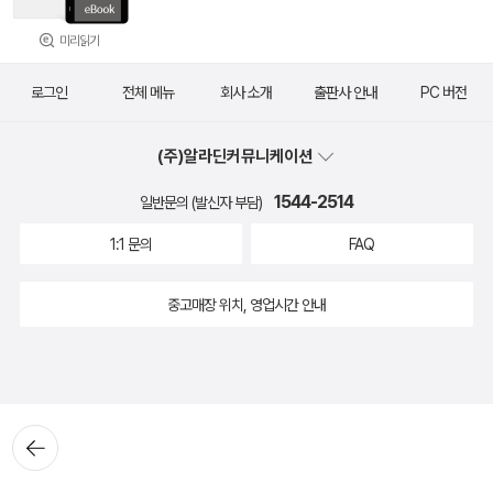
미리읽기
로그인
전체 메뉴
회사 소개
출판사 안내
PC 버전
(주)알라딘커뮤니케이션
1544-2514
일반문의 (발신자 부담)
1:1 문의
FAQ
중고매장 위치, 영업시간 안내
뒤로가
기