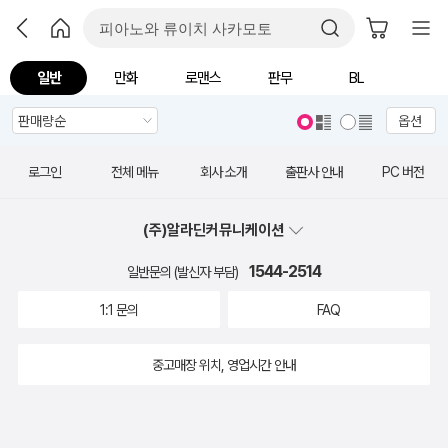
일반
만화
로맨스
판무
BL
옵션
로그인
전체 메뉴
회사 소개
출판사 안내
PC 버전
(주)알라딘커뮤니케이션
1544-2514
일반문의 (발신자 부담)
1:1 문의
FAQ
중고매장 위치, 영업시간 안내